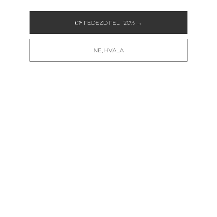
👉 FEDEZD FEL -20% →
NE, HVALA
INTENSE BLACK
SERENADE BLACK
7.990
Ft
8.790
Ft
10.995
Ft
10.490
Ft