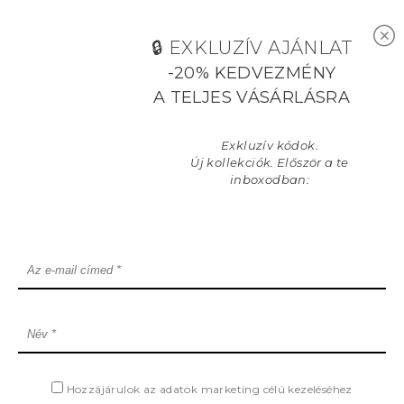
🔒︎ EXKLUZÍV AJÁNLAT
-20% KEDVEZMÉNY
A TELJES VÁSÁRLÁSRA
Exkluzív kódok.
Új kollekciók. Először a te
inboxodban:
ANSE LAZIO
DOWNING STREET
7.790
Ft
7.490
Ft
10.495
Ft
10.695
Ft
Összes
Nők
Hozzájárulok az adatok marketing célú kezeléséhez