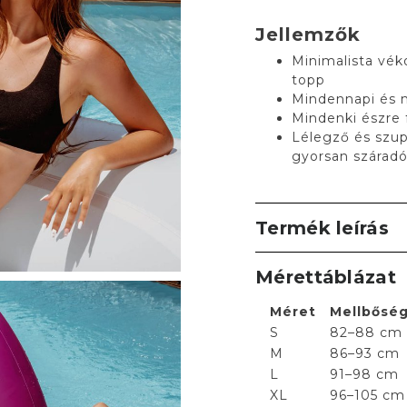
Jellemzők
Minimalista véko
topp
Mindennapi és 
Mindenki észre f
Lélegző és szup
gyorsan száradó
Termék leírás
Mérettáblázat
Méret
Mellbősé
S
82–88 cm
M
86–93 cm
L
91–98 cm
XL
96–105 cm