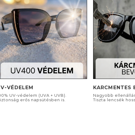
UV-VÉDELEM
KARCMENTES 
00% UV-védelem (UVA + UVB).
Nagyobb ellenállá
iztonság erős napsütésben is.
Tiszta lencsék hoss