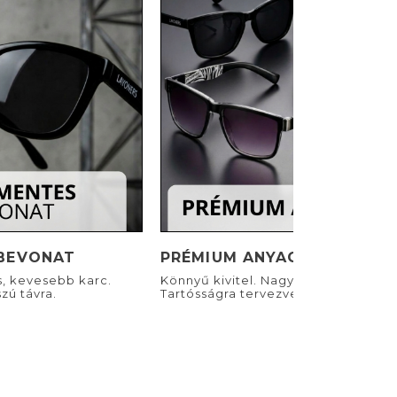
BEVONAT
PRÉMIUM ANYAGOK
s, kevesebb karc.
Könnyű kivitel. Nagyszerű viselet.
zú távra.
Tartósságra tervezve.