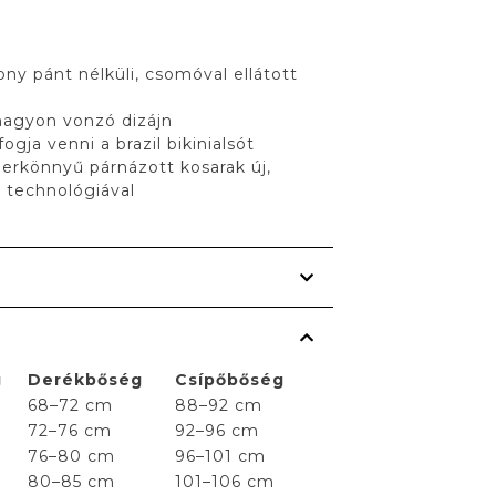
ny pánt nélküli, csomóval ellátott
nagyon vonzó dizájn
ogja venni a brazil bikinialsót
erkönnyű párnázott kosarak új,
 technológiával
g
Derékbőség
Csípőbőség
68–72 cm
88–92 cm
72–76 cm
92–96 cm
76–80 cm
96–101 cm
80–85 cm
101–106 cm