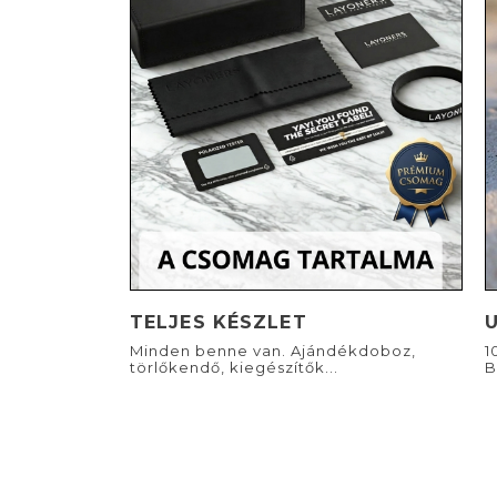
TELJES KÉSZLET
Minden benne van. Ajándékdoboz,
1
törlőkendő, kiegészítők...
B