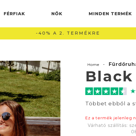
FÉRFIAK
NŐK
MINDEN TERMÉK
INGYENES SZÁLLÍTÁS 22990 FT FELETT 🚚
-
Fürdőruh
Home
Black
Többet ebből a s
Ez a termék jelenleg 
Várható szállítás: sz
08