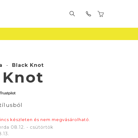
a
-
Black Knot
 Knot
tílusból
nincs készleten és nem megvásárolható.
erda 08.12. - csütörtök
.13.