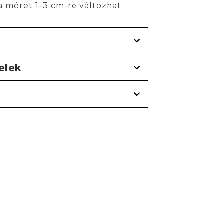
a méret 1–3 cm-re változhat.
telek
k