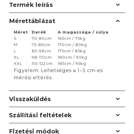
Termék leírás
Mérettáblázat
Méret
Derék
A magassága / súlya
S
70-80cm
165cm / 75kg
M
75-85cm
170cm / 80kg
L
85-98cm
175cm / 85kg
XL
98-110cm
180cm / 90kg
XXL
110-122cm
185cm / 95kg
Figyelem: Lehetséges a 1–3 cm-es
mérési eltérés.
Visszaküldés
Szállítási feltételek
Fizetési módok