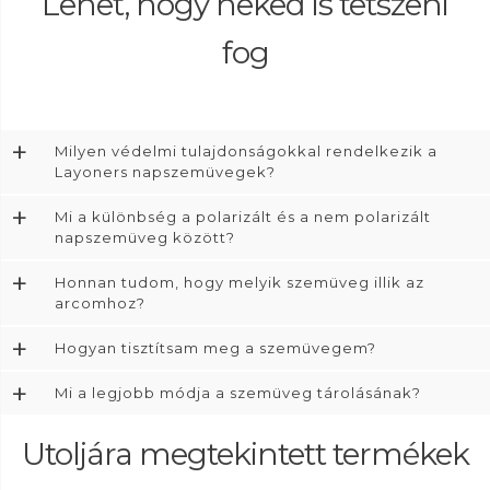
Lehet, hogy neked is tetszeni
fog
+
Milyen védelmi tulajdonságokkal rendelkezik a
Layoners napszemüvegek?
+
Mi a különbség a polarizált és a nem polarizált
napszemüveg között?
+
Honnan tudom, hogy melyik szemüveg illik az
arcomhoz?
+
Hogyan tisztítsam meg a szemüvegem?
+
Mi a legjobb módja a szemüveg tárolásának?
Utoljára megtekintett termékek