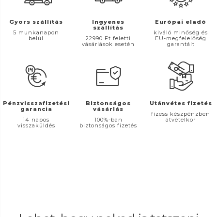
Gyors szállítás
Ingyenes
Európai eladó
szállítás
5 munkanapon
kiváló minőség és
belül
22990 Ft feletti
EU-megfelelőség
vásárlások esetén
garantált
Pénzvisszafizetési
Biztonságos
Utánvétes fizetés
garancia
vásárlás
fizess készpénzben
14 napos
100%-ban
átvételkor
visszaküldés
biztonságos fizetés