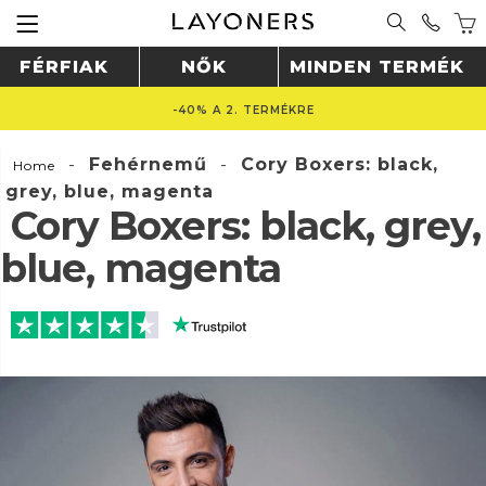
FÉRFIAK
NŐK
MINDEN TERMÉK
-40% A 2. TERMÉKRE
-
Fehérnemű
-
Cory Boxers: black,
Home
grey, blue, magenta
Cory Boxers: black, grey,
blue, magenta