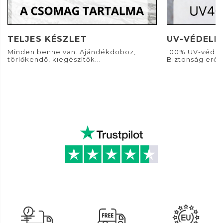
TELJES KÉSZLET
UV-VÉDELE
Minden benne van. Ajándékdoboz,
100% UV-védel
törlőkendő, kiegészítők...
Biztonság erős