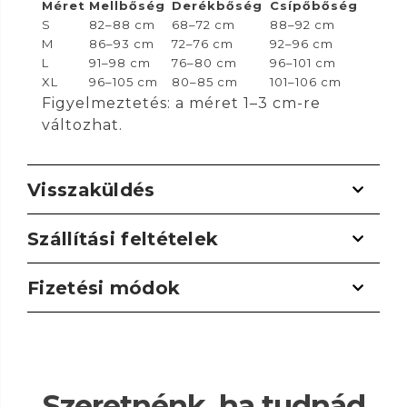
Méret
Mellbőség
Derékbőség
Csípőbőség
S
82–88 cm
68–72 cm
88–92 cm
M
86–93 cm
72–76 cm
92–96 cm
L
91–98 cm
76–80 cm
96–101 cm
XL
96–105 cm
80–85 cm
101–106 cm
Figyelmeztetés: a méret 1–3 cm-re
változhat.
Visszaküldés
Szállítási feltételek
Fizetési módok
Szeretnénk, ha tudnád