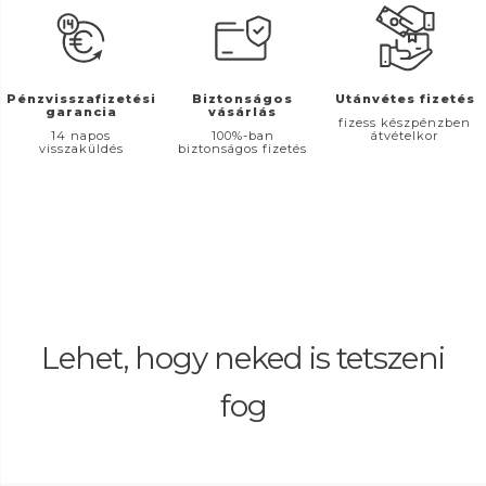
Pénzvisszafizetési
Biztonságos
Utánvétes fizetés
garancia
vásárlás
fizess készpénzben
14 napos
100%-ban
átvételkor
visszaküldés
biztonságos fizetés
Lehet, hogy neked is tetszeni
fog