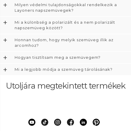
+
Milyen védelmi tulajdonságokkal rendelkezik a
Layoners napszemüvegek?
+
Mi a különbség a polarizált és a nem polarizált
napszemüveg között?
+
Honnan tudom, hogy melyik szemüveg illik az
arcomhoz?
+
Hogyan tisztítsam meg a szemüvegem?
+
Mi a legjobb módja a szemüveg tárolásának?
Utoljára megtekintett termékek