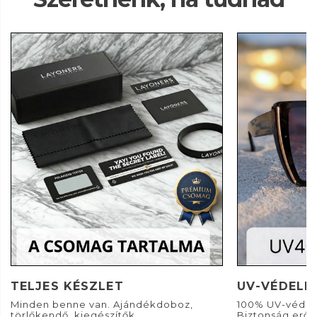
TELJES KÉSZLET
UV-VÉDELE
Minden benne van. Ajándékdoboz,
100% UV-védel
törlőkendő, kiegészítők...
Biztonság erős