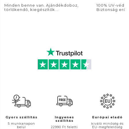
Minden benne van. Ajándékdoboz,
100% UV-védel
törlőkendő, kiegészítők...
Biztonság erős
Gyors szállítás
Ingyenes
Európai eladó
szállítás
5 munkanapon
kiváló minőség és
belül
22990 Ft feletti
EU-megfelelőség