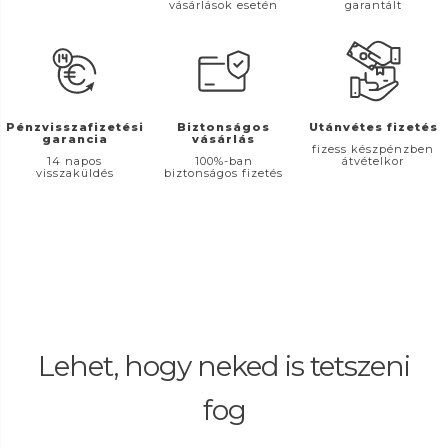
vásárlások esetén
garantált
Pénzvisszafizetési
Biztonságos
Utánvétes fizetés
garancia
vásárlás
fizess készpénzben
14 napos
100%-ban
átvételkor
visszaküldés
biztonságos fizetés
Lehet, hogy neked is tetszeni
fog