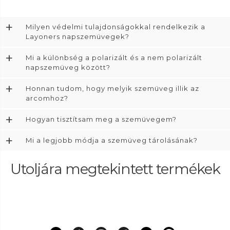
+
Milyen védelmi tulajdonságokkal rendelkezik a
Layoners napszemüvegek?
+
Mi a különbség a polarizált és a nem polarizált
napszemüveg között?
+
Honnan tudom, hogy melyik szemüveg illik az
arcomhoz?
+
Hogyan tisztítsam meg a szemüvegem?
+
Mi a legjobb módja a szemüveg tárolásának?
Utoljára megtekintett termékek