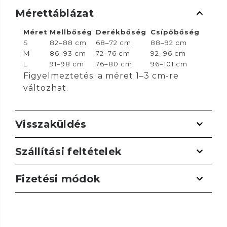
Mérettáblázat
Méret
Mellbőség
Derékbőség
Csípőbőség
S
82–88 cm
68–72 cm
88–92 cm
M
86–93 cm
72–76 cm
92–96 cm
L
91–98 cm
76–80 cm
96–101 cm
Figyelmeztetés: a méret 1–3 cm-re
változhat.
Visszaküldés
Szállítási feltételek
Fizetési módok