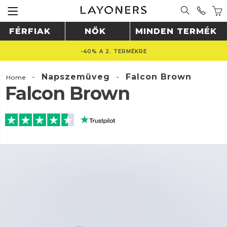
FÉRFIAK
NŐK
MINDEN TERMÉK
-40% A 2. TERMÉKRE
-
Napszemüveg
-
Falcon Brown
Home
Falcon Brown