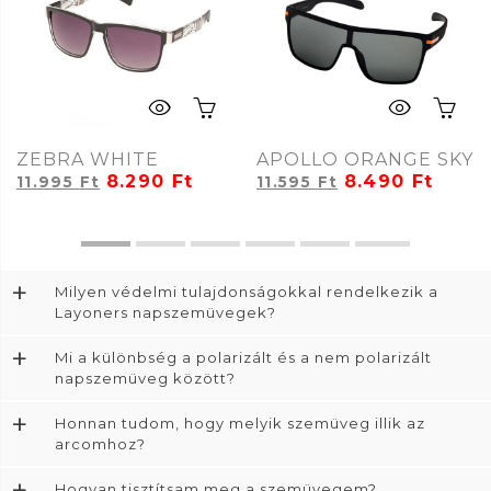
ZEBRA WHITE
APOLLO ORANGE SKY
8.290
Ft
8.490
Ft
11.995
Ft
11.595
Ft
+
Milyen védelmi tulajdonságokkal rendelkezik a
Layoners napszemüvegek?
+
Mi a különbség a polarizált és a nem polarizált
napszemüveg között?
+
Honnan tudom, hogy melyik szemüveg illik az
arcomhoz?
+
Hogyan tisztítsam meg a szemüvegem?