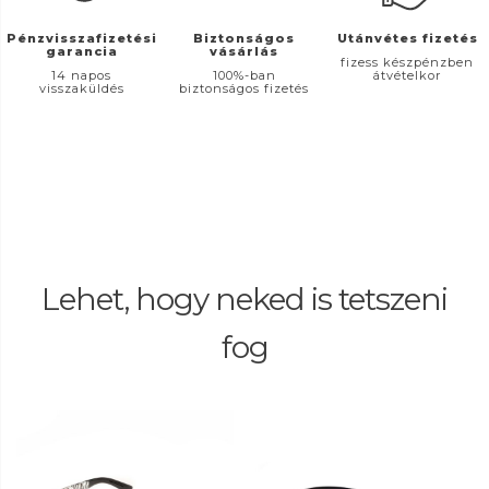
Pénzvisszafizetési
Biztonságos
Utánvétes fizetés
garancia
vásárlás
fizess készpénzben
14 napos
100%-ban
átvételkor
visszaküldés
biztonságos fizetés
Lehet, hogy neked is tetszeni
fog