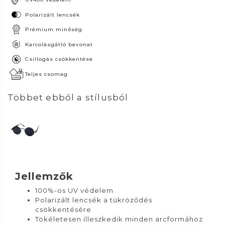
Polarizált lencsék
Prémium minőség
Karcolásgátló bevonat
Csillogás csökkentése
Teljes csomag
Többet ebből a stílusból
Jellemzők
100%-os UV védelem
Polarizált lencsék a tükröződés
csökkentésére
Tökéletesen illeszkedik minden arcformához