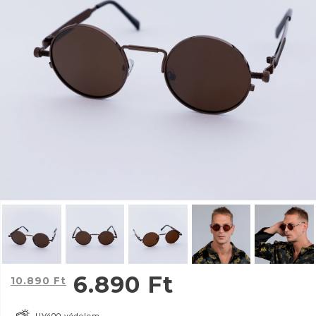
6.890
Ft
10.890
Ft
UV400 védelem