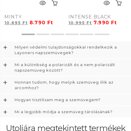
MINTY
INTENSE BLACK
8.790
Ft
7.990
Ft
10.695
Ft
10.995
Ft
+
Milyen védelmi tulajdonságokkal rendelkezik a
Layoners napszemüvegek?
+
Mi a különbség a polarizált és a nem polarizált
napszemüveg között?
+
Honnan tudom, hogy melyik szemüveg illik az
arcomhoz?
+
Hogyan tisztítsam meg a szemüvegem?
+
Mi a legjobb módja a szemüveg tárolásának?
Utoljára megtekintett termékek