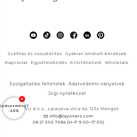
Szállítás és visszatérítés
Gyakran Ismételt Kérdések
Kapcsolat
Együttműködés
A történetünk
Wholesale
Szolgáltatási feltételek
Adatvédelmi irányelvek
Jogi nyilatkozat
Kedvezmény?
DFVU d.o.o., Liparjeva ulica 6a, 1234 Mengeš
-20%
info@layoners.com
06 21 300 7064 (H–P 9:00–17:00)