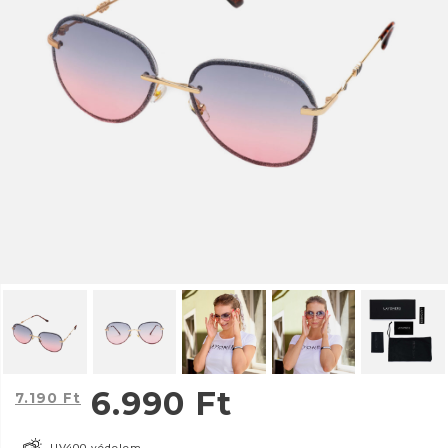
6.990
Ft
7.190
Ft
UV400 védelem