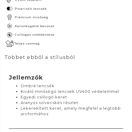
Polarizált lencsék
Prémium minőség
Karcolásgátló bevonat
Csillogás csökkentése
Teljes csomag
Többet ebből a stílusból
Jellemzők
Ombré lencsék
Kiváló minőségű lencsék UV400 védelemmel
Egyedi csillogó keret
Aranyos szívecskés részlet
Lekerekített keret, amely megfelel a legtöbb
arcformához