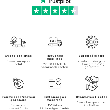
Gyors szállítás
Ingyenes
Európai eladó
szállítás
5 munkanapon
kiváló minőség és
belül
22990 Ft feletti
EU-megfelelőség
vásárlások esetén
garantált
Pénzvisszafizetési
Biztonságos
Utánvétes fizetés
garancia
vásárlás
fizess készpénzben
14 napos
100%-ban
átvételkor
visszaküldés
biztonságos fizetés