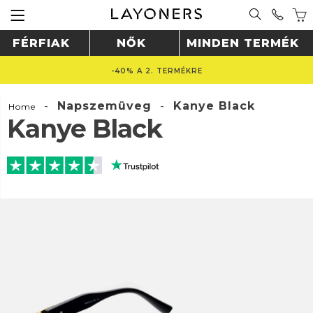
FÉRFIAK
NŐK
MINDEN TERMÉK
-40% A 2. TERMÉKRE
-
Napszemüveg
-
Kanye Black
Home
Kanye Black