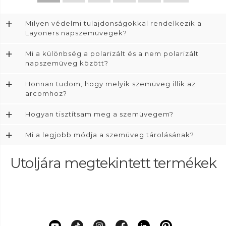
+
Milyen védelmi tulajdonságokkal rendelkezik a
Layoners napszemüvegek?
+
Mi a különbség a polarizált és a nem polarizált
napszemüveg között?
+
Honnan tudom, hogy melyik szemüveg illik az
arcomhoz?
+
Hogyan tisztítsam meg a szemüvegem?
+
Mi a legjobb módja a szemüveg tárolásának?
Utoljára megtekintett termékek