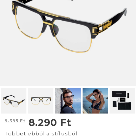
8.290
Ft
9.395
Ft
Többet ebből a stílusból