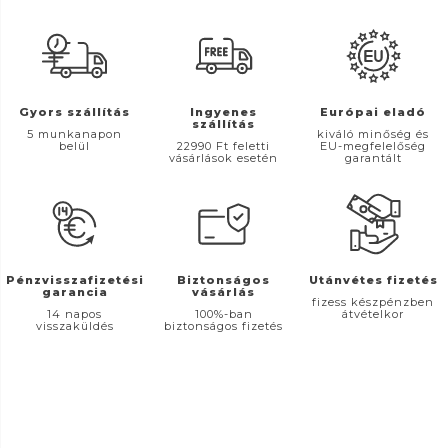
Gyors szállítás
Ingyenes
Európai eladó
szállítás
5 munkanapon
kiváló minőség és
belül
22990 Ft feletti
EU-megfelelőség
vásárlások esetén
garantált
Pénzvisszafizetési
Biztonságos
Utánvétes fizetés
garancia
vásárlás
fizess készpénzben
14 napos
100%-ban
átvételkor
visszaküldés
biztonságos fizetés