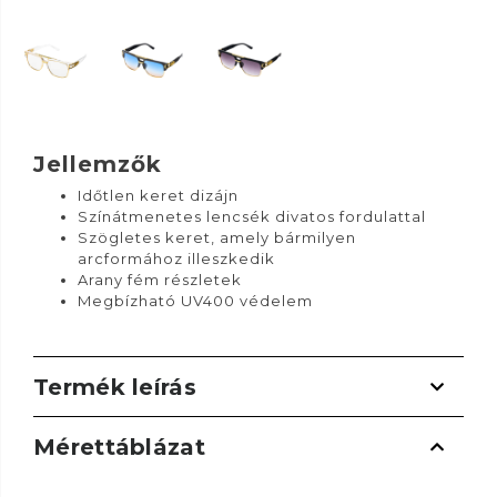
Jellemzők
Időtlen keret dizájn
Színátmenetes lencsék divatos fordulattal
Szögletes keret, amely bármilyen
arcformához illeszkedik
Arany fém részletek
Megbízható UV400 védelem
Termék leírás
Mérettáblázat