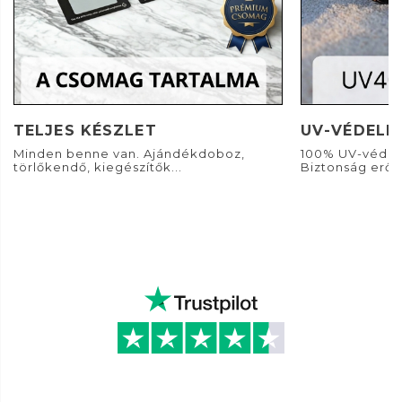
TELJES KÉSZLET
UV-VÉDELE
Minden benne van. Ajándékdoboz,
100% UV-védel
törlőkendő, kiegészítők...
Biztonság erős