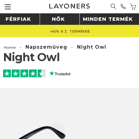
FÉRFIAK
NŐK
MINDEN TERMÉK
-40% A 2. TERMÉKRE
-
Napszemüveg
-
Night Owl
Home
Night Owl