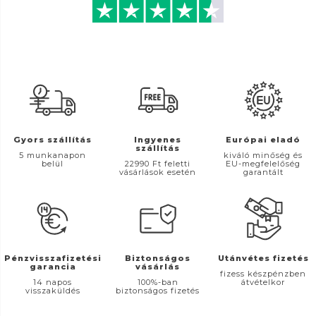
Gyors szállítás
Ingyenes
Európai eladó
szállítás
5 munkanapon
kiváló minőség és
belül
22990 Ft feletti
EU-megfelelőség
vásárlások esetén
garantált
Pénzvisszafizetési
Biztonságos
Utánvétes fizetés
garancia
vásárlás
fizess készpénzben
14 napos
100%-ban
átvételkor
visszaküldés
biztonságos fizetés