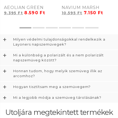
AEOLIAN GREEN
NAVIUM MARSH
8.590
Ft
7.150
Ft
9.395
Ft
10.595
Ft
+
Milyen védelmi tulajdonságokkal rendelkezik a
Layoners napszemüvegek?
+
Mi a különbség a polarizált és a nem polarizált
napszemüveg között?
+
Honnan tudom, hogy melyik szemüveg illik az
arcomhoz?
+
Hogyan tisztítsam meg a szemüvegem?
+
Mi a legjobb módja a szemüveg tárolásának?
Utoljára megtekintett termékek