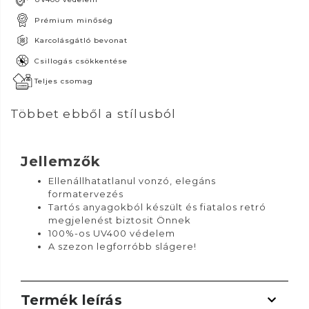
Prémium minőség
Karcolásgátló bevonat
Csillogás csökkentése
Teljes csomag
Többet ebből a stílusból
Jellemzők
Ellenállhatatlanul vonzó, elegáns
formatervezés
Tartós anyagokból készült és fiatalos retró
megjelenést biztosit Önnek
100%-os UV400 védelem
A szezon legforróbb slágere!
Termék leírás