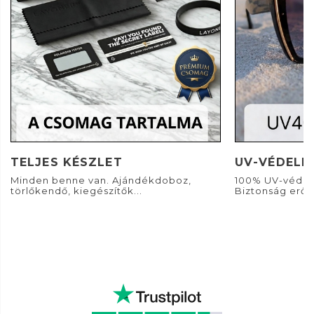
TELJES KÉSZLET
UV-VÉDELE
Minden benne van. Ajándékdoboz,
100% UV-védel
törlőkendő, kiegészítők...
Biztonság erős