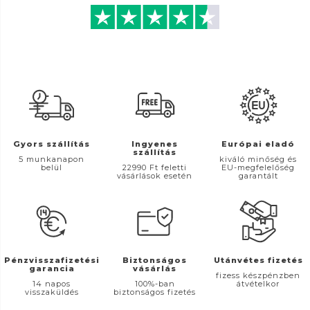
Gyors szállítás
Ingyenes
Európai eladó
szállítás
5 munkanapon
kiváló minőség és
belül
22990 Ft feletti
EU-megfelelőség
vásárlások esetén
garantált
Pénzvisszafizetési
Biztonságos
Utánvétes fizetés
garancia
vásárlás
fizess készpénzben
14 napos
100%-ban
átvételkor
visszaküldés
biztonságos fizetés