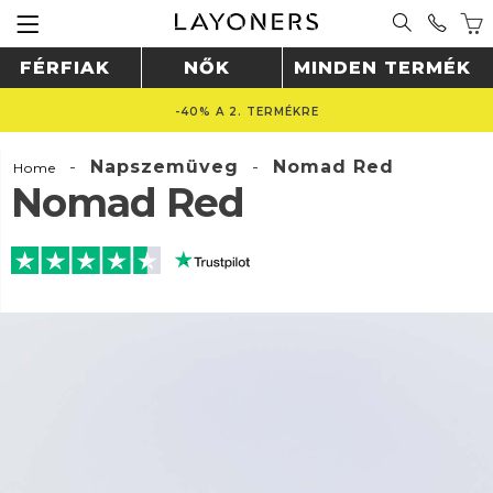
FÉRFIAK
NŐK
MINDEN TERMÉK
-40% A 2. TERMÉKRE
-
Napszemüveg
-
Nomad Red
Home
Nomad Red