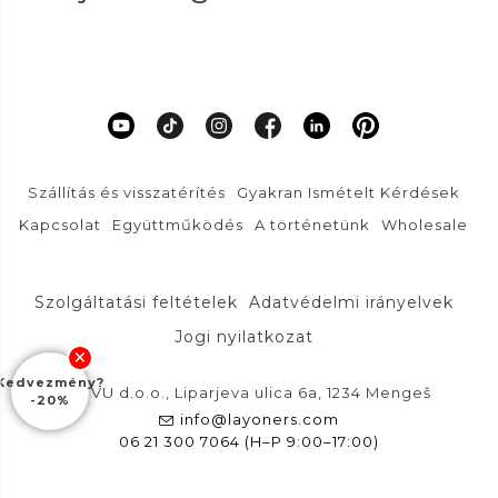
Szállítás és visszatérítés
Gyakran Ismételt Kérdések
Kapcsolat
Együttműködés
A történetünk
Wholesale
Szolgáltatási feltételek
Adatvédelmi irányelvek
Jogi nyilatkozat
Kedvezmény?
DFVU d.o.o., Liparjeva ulica 6a, 1234 Mengeš
-20%
info@layoners.com
06 21 300 7064 (H–P 9:00–17:00)