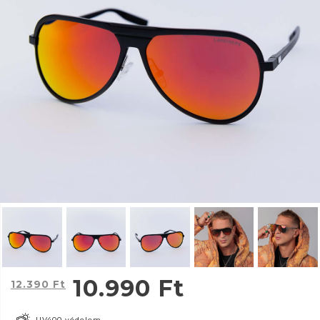
10.990
Ft
12.390
Ft
UV400 védelem