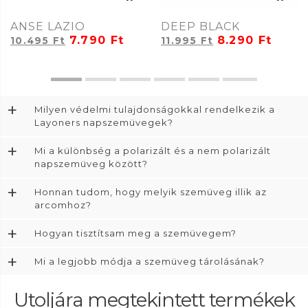
ANSE LAZIO
DEEP BLACK
7.790
Ft
8.290
Ft
10.495
Ft
11.995
Ft
+
Milyen védelmi tulajdonságokkal rendelkezik a
Layoners napszemüvegek?
+
Mi a különbség a polarizált és a nem polarizált
napszemüveg között?
+
Honnan tudom, hogy melyik szemüveg illik az
arcomhoz?
+
Hogyan tisztítsam meg a szemüvegem?
+
Mi a legjobb módja a szemüveg tárolásának?
Utoljára megtekintett termékek