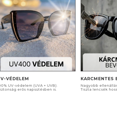
UV-VÉDELEM
KARCMENTES 
00% UV-védelem (UVA + UVB).
Nagyobb ellenállá
iztonság erős napsütésben is.
Tiszta lencsék hoss