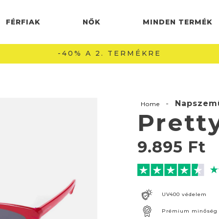
FÉRFIAK
NŐK
MINDEN TERMÉK
INGYENES SZÁLLÍTÁS 22990 FT FELETT 🚚
-
Napszem
Home
Pret
9.895
Ft
UV400 védelem
Prémium minőség