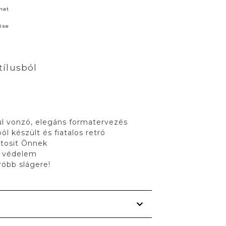
nat
ése
tílusból
nul vonzó, elegáns formatervezés
l készült és fiatalos retró
ztosit Önnek
 védelem
róbb slágere!