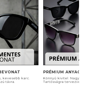
BEVONAT
PRÉMIUM ANYAGOK
s, kevesebb karc.
Könnyű kivitel. Nagyszerű viselet.
zú távra.
Tartósságra tervezve.