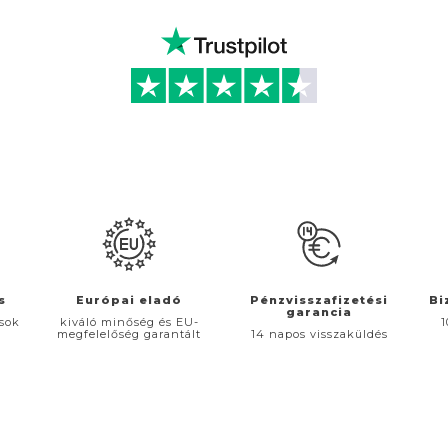
s
Európai eladó
Pénzvisszafizetési
Bi
garancia
ások
kiváló minőség és EU-
1
megfelelőség garantált
14 napos visszaküldés