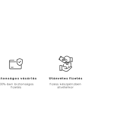
ztonságos vásárlás
Utánvétes fizetés
00%-ban biztonságos
fizess készpénzben
fizetés
átvételkor