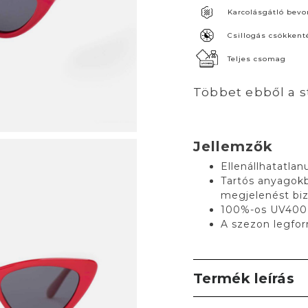
Karcolásgátló bevo
Csillogás csökkent
Teljes csomag
Többet ebből a s
Jellemzők
Ellenállhatatla
Tartós anyagokbó
megjelenést bi
100%-os UV400
A szezon legfor
Termék leírás