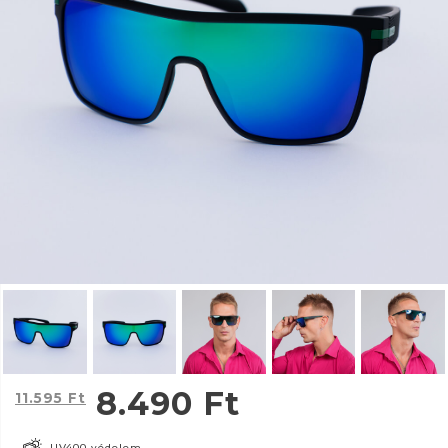
8.490
Ft
11.595
Ft
UV400 védelem