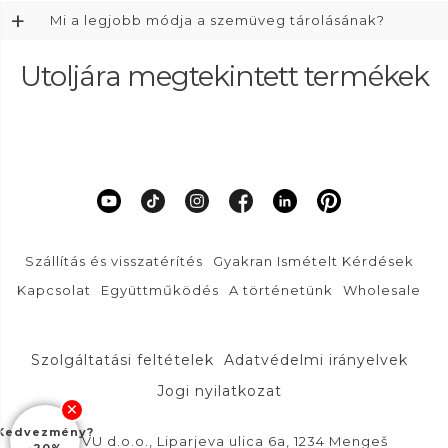
+
Mi a legjobb módja a szemüveg tárolásának?
Utoljára megtekintett termékek
Szállítás és visszatérítés
Gyakran Ismételt Kérdések
Kapcsolat
Együttműködés
A történetünk
Wholesale
Szolgáltatási feltételek
Adatvédelmi irányelvek
Jogi nyilatkozat
Kedvezmény?
DFVU d.o.o., Liparjeva ulica 6a, 1234 Mengeš