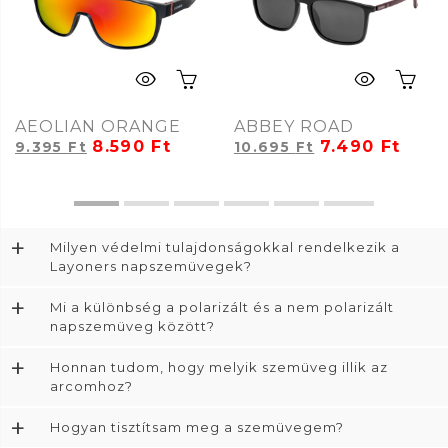
AEOLIAN ORANGE
ABBEY ROAD
8.590
Ft
7.490
Ft
9.395
Ft
10.695
Ft
+
Milyen védelmi tulajdonságokkal rendelkezik a
Layoners napszemüvegek?
+
Mi a különbség a polarizált és a nem polarizált
napszemüveg között?
+
Honnan tudom, hogy melyik szemüveg illik az
arcomhoz?
+
Hogyan tisztítsam meg a szemüvegem?