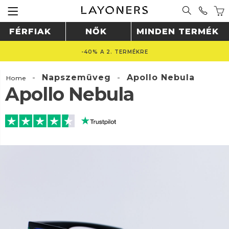
FÉRFIAK
NŐK
MINDEN TERMÉK
-40% A 2. TERMÉKRE
-
Napszemüveg
-
Apollo Nebula
Home
Apollo Nebula