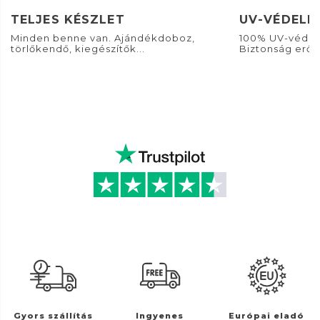
TELJES KÉSZLET
UV-VÉDELE
Minden benne van. Ajándékdoboz,
100% UV-védel
törlőkendő, kiegészítők...
Biztonság erős
Gyors szállítás
Ingyenes
Európai eladó