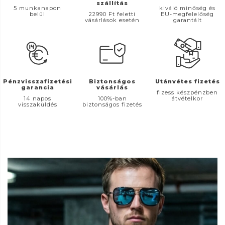
szállítás
5 munkanapon
kiváló minőség és
belül
22990 Ft feletti
EU-megfelelőség
vásárlások esetén
garantált
Pénzvisszafizetési
Biztonságos
Utánvétes fizetés
garancia
vásárlás
fizess készpénzben
14 napos
100%-ban
átvételkor
visszaküldés
biztonságos fizetés