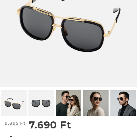
7.690
Ft
9.395
Ft