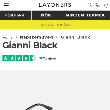
FÉRFIAK
NŐK
MINDEN TERMÉK
INGYENES SZÁLLÍTÁS 22990 FT FELETT 🚚
-
Napszemüveg
-
Gianni Black
Home
Gianni Black