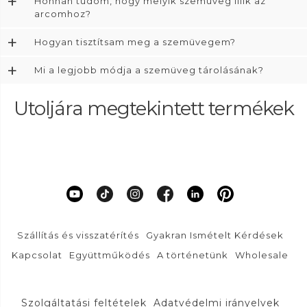
+
Honnan tudom, hogy melyik szemüveg illik az
arcomhoz?
+
Hogyan tisztítsam meg a szemüvegem?
+
Mi a legjobb módja a szemüveg tárolásának?
Utoljára megtekintett termékek
Szállítás és visszatérítés
Gyakran Ismételt Kérdések
Kapcsolat
Együttműködés
A történetünk
Wholesale
Szolgáltatási feltételek
Adatvédelmi irányelvek