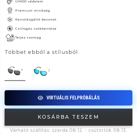
UV400 védelem
Prémium minőség
Karcolásgátló bevonat
Csillogás csökkentése
Teljes csomag
Többet ebből a stílusból
KOSÁRBA TESZEM
Várható szállítás: szerda 08.12. - csütörtök 08.13.