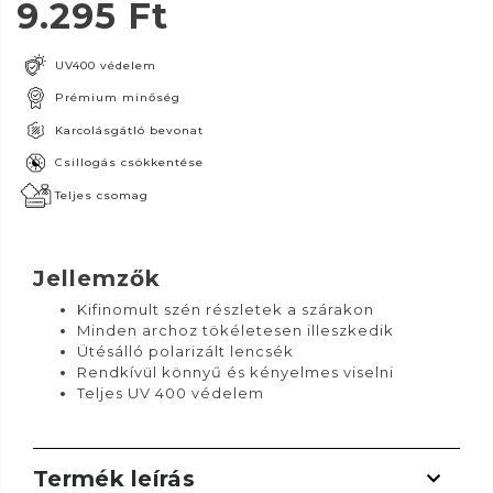
9.295
Ft
UV400 védelem
Prémium minőség
Karcolásgátló bevonat
Csillogás csökkentése
Teljes csomag
Jellemzők
Kifinomult szén részletek a szárakon
Minden archoz tökéletesen illeszkedik
Ütésálló polarizált lencsék
Rendkívül könnyű és kényelmes viselni
Teljes UV 400 védelem
Termék leírás