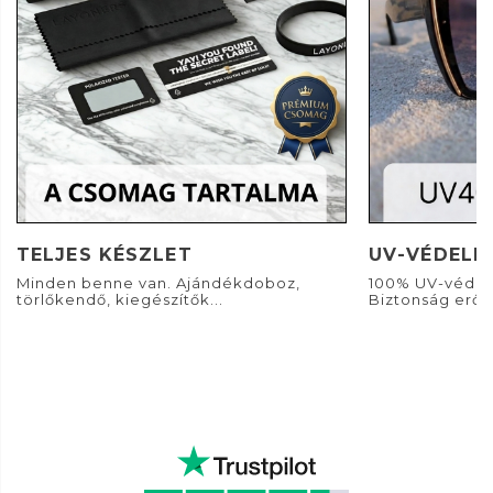
TELJES KÉSZLET
UV-VÉDELE
Minden benne van. Ajándékdoboz,
100% UV-védel
törlőkendő, kiegészítők...
Biztonság erős