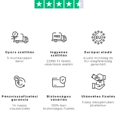
Gyors szállítás
Ingyenes
Európai eladó
szállítás
5 munkanapon
kiváló minőség és
belül
22990 Ft feletti
EU-megfelelőség
vásárlások esetén
garantált
Pénzvisszafizetési
Biztonságos
Utánvétes fizetés
garancia
vásárlás
fizess készpénzben
14 napos
100%-ban
átvételkor
visszaküldés
biztonságos fizetés