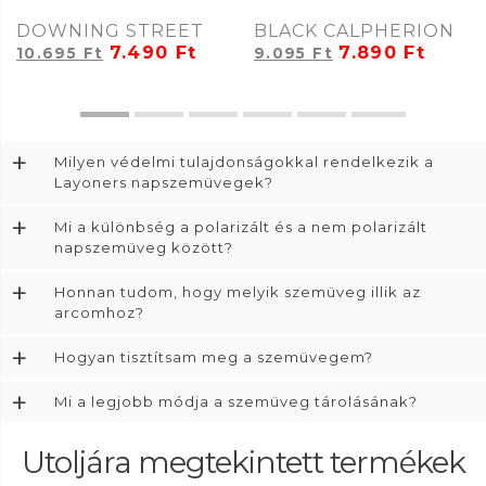
DOWNING STREET
BLACK CALPHERION
7.490
Ft
7.890
Ft
10.695
Ft
9.095
Ft
+
Milyen védelmi tulajdonságokkal rendelkezik a
Layoners napszemüvegek?
+
Mi a különbség a polarizált és a nem polarizált
napszemüveg között?
+
Honnan tudom, hogy melyik szemüveg illik az
arcomhoz?
+
Hogyan tisztítsam meg a szemüvegem?
+
Mi a legjobb módja a szemüveg tárolásának?
Utoljára megtekintett termékek