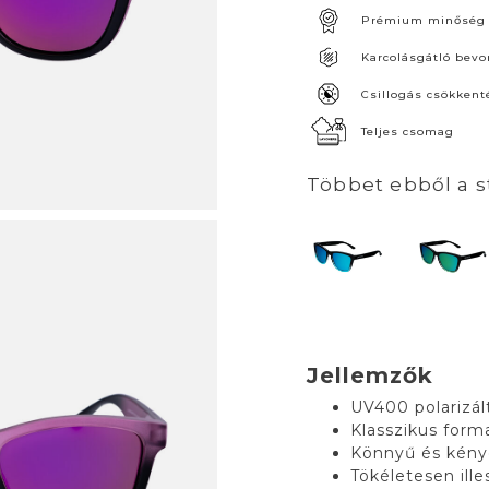
Prémium minőség
Karcolásgátló bevo
Csillogás csökkent
Teljes csomag
Többet ebből a s
Jellemzők
UV400 polarizál
Klasszikus form
Könnyű és kén
Tökéletesen ill