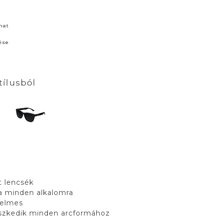
nat
ése
tílusból
t lencsék
a minden alkalomra
yelmes
eszkedik minden arcformához