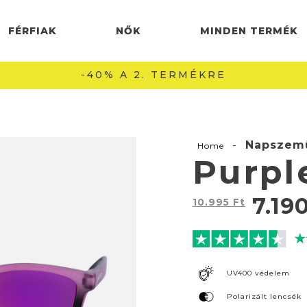
FÉRFIAK
NŐK
MINDEN TERMÉK
INGYENES SZÁLLÍTÁS 22990 FT FELETT 🚚
-
Napszem
Home
Purpl
7.19
10.995
Ft
UV400 védelem
Polarizált lencsék