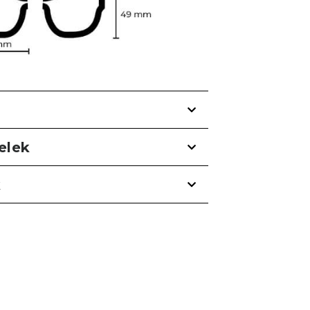
telek
k