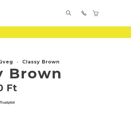
üveg
-
Classy Brown
y Brown
90
Ft