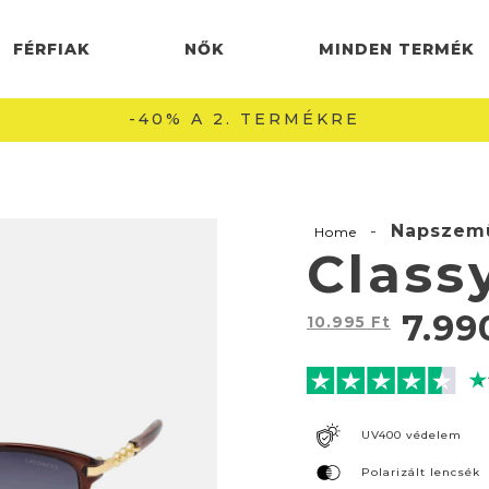
FÉRFIAK
NŐK
MINDEN TERMÉK
INGYENES SZÁLLÍTÁS 22990 FT FELETT 🚚
-
Napszem
Home
Class
7.9
10.995
Ft
UV400 védelem
Polarizált lencsék