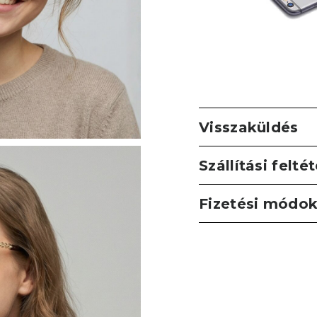
Visszaküldés
Szállítási felté
Fizetési módo