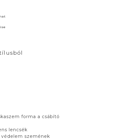
nat
ése
tílusból
skaszem forma a csábító
iens lencsék
s védelem szemének