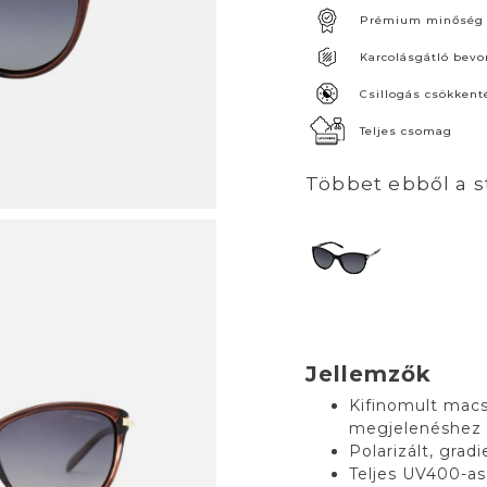
Prémium minőség
Karcolásgátló bevo
Csillogás csökkent
Teljes csomag
Többet ebből a s
Jellemzők
Kifinomult mac
megjelenéshez
Polarizált, grad
Teljes UV400-a