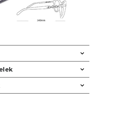
telek
k