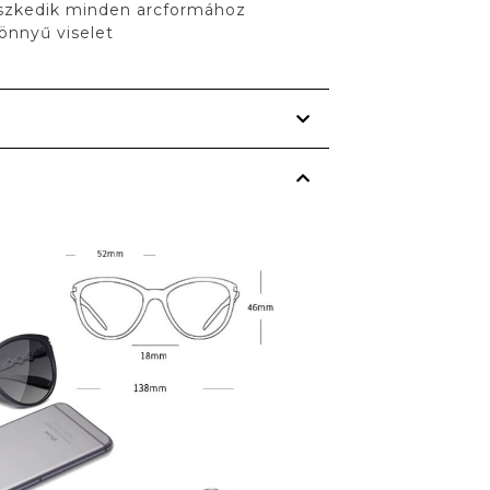
eszkedik minden arcformához
önnyű viselet