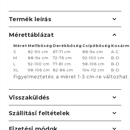
Termék leírás
Mérettáblázat
Méret
Mellbőség
Derékbőség
Csípőbőség
Kosárm
S
82-90 cm
67-71 cm
88-94 cm
A-C
M
88-94 cm
72-76 cm
92-100 cm
B-D
L
92-100 cm
77-81 cm
98-106 cm
B-D
XL
98-106 cm
82-86 cm
104-112 cm
B-D
Figyelmeztetés: a méret 1-3 cm-re változhat.
Visszaküldés
Szállítási feltételek
Fizetési módok