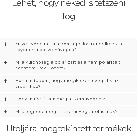
Lehet, hogy neked is tetszeni
fog
+
Milyen védelmi tulajdonságokkal rendelkezik a
Layoners napszemüvegek?
+
Mi a különbség a polarizált és a nem polarizált
napszemüveg között?
+
Honnan tudom, hogy melyik szemüveg illik az
arcomhoz?
+
Hogyan tisztítsam meg a szemüvegem?
+
Mi a legjobb módja a szemüveg tárolásának?
Utoljára megtekintett termékek