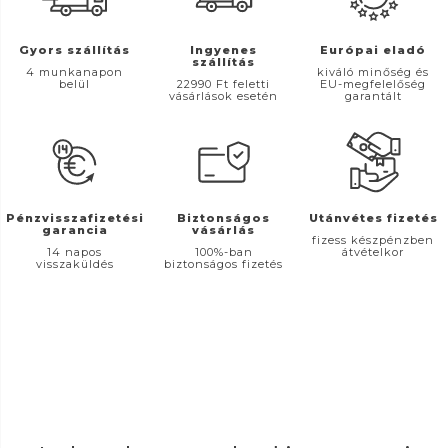
Gyors szállítás
Ingyenes
Európai eladó
szállítás
4 munkanapon
kiváló minőség és
belül
22990 Ft feletti
EU-megfelelőség
vásárlások esetén
garantált
Pénzvisszafizetési
Biztonságos
Utánvétes fizetés
garancia
vásárlás
fizess készpénzben
14 napos
100%-ban
átvételkor
visszaküldés
biztonságos fizetés