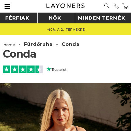
FÉRFIAK
NŐK
MINDEN TERMÉK
-40% A 2. TERMÉKRE
-
Fürdőruha
-
Conda
Home
Conda