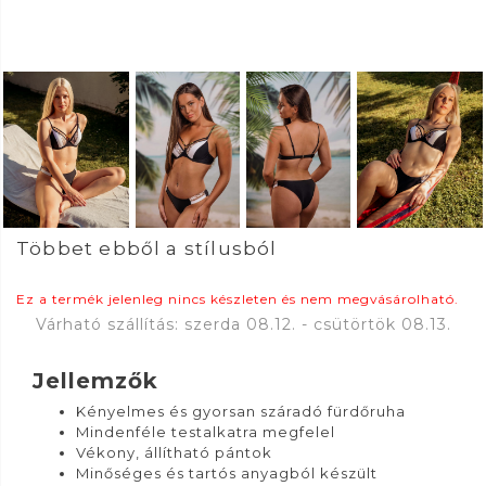
Többet ebből a stílusból
Ez a termék jelenleg nincs készleten és nem megvásárolható.
Várható szállítás: szerda 08.12. - csütörtök 08.13.
Jellemzők
Kényelmes és gyorsan száradó fürdőruha
Mindenféle testalkatra megfelel
Vékony, állítható pántok
Minőséges és tartós anyagból készült