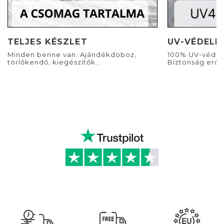
TELJES KÉSZLET
UV-VÉDELE
Minden benne van. Ajándékdoboz,
100% UV-védel
törlőkendő, kiegészítők...
Biztonság erős