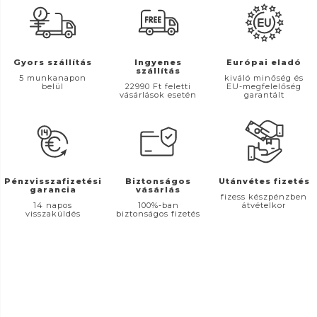
Gyors szállítás
Ingyenes
Európai eladó
szállítás
5 munkanapon
kiváló minőség és
belül
22990 Ft feletti
EU-megfelelőség
vásárlások esetén
garantált
Pénzvisszafizetési
Biztonságos
Utánvétes fizetés
garancia
vásárlás
fizess készpénzben
14 napos
100%-ban
átvételkor
visszaküldés
biztonságos fizetés