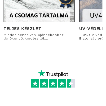
TELJES KÉSZLET
UV-VÉDELE
Minden benne van. Ajándékdoboz,
100% UV-védel
törlőkendő, kiegészítők...
Biztonság erős