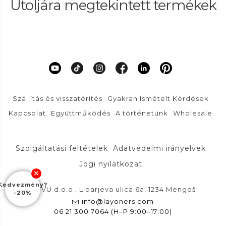
Utoljára megtekintett termékek
Szállítás és visszatérítés
Gyakran Ismételt Kérdések
Kapcsolat
Együttműködés
A történetünk
Wholesale
Szolgáltatási feltételek
Adatvédelmi irányelvek
Jogi nyilatkozat
Kedvezmény?
DFVU d.o.o., Liparjeva ulica 6a, 1234 Mengeš
-20%
info@layoners.com
06 21 300 7064 (H–P 9:00–17:00)