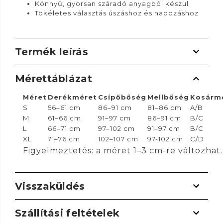
Könnyű, gyorsan száradó anyagból készül
Tökéletes választás úszáshoz és napozáshoz
Termék leírás
Mérettáblázat
Méret
Derékméret
Csípőbőség
Mellbőség
Kosárm
S
56–61 cm
86–91 cm
81–86 cm
A/B
M
61–66 cm
91–97 cm
86–91 cm
B/C
L
66–71 cm
97–102 cm
91–97 cm
B/C
XL
71–76 cm
102–107 cm
97-102 cm
C/D
Figyelmeztetés: a méret 1–3 cm-re változhat.
Visszaküldés
Szállítási feltételek