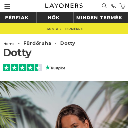
FÉRFIAK
NŐK
MINDEN TERMÉK
-40% A 2. TERMÉKRE
-
Fürdőruha
-
Dotty
Home
Dotty