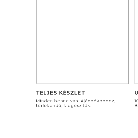
TELJES KÉSZLET
Minden benne van. Ajándékdoboz,
1
törlőkendő, kiegészítők...
B