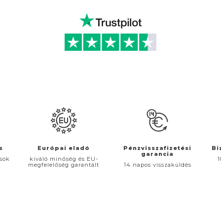
s
Európai eladó
Pénzvisszafizetési
Bi
garancia
ások
kiváló minőség és EU-
1
megfelelőség garantált
14 napos visszaküldés