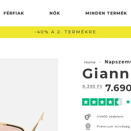
FÉRFIAK
NŐK
MINDEN TERMÉK
INGYENES SZÁLLÍTÁS 22990 FT FELETT 🚚
-
Napszem
Home
Giann
7.69
9.395
Ft
UV400 védelem
Prémium minőség