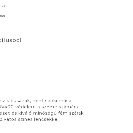
nat
ése
tílusból
sz stílusának, mint senki másé
 UV400 védelem a szeme számára
ezet és kiváló minőségű fém szárak
divatos színes lencsékkel