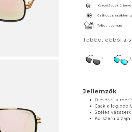
Karcolásgátló bevo
Csillogás csökkent
Teljes csomag
Többet ebből a s
Jellemzők
Dicséret a meré
Csak a legjobb
Széles vázszerk
Korszerű dizájn 