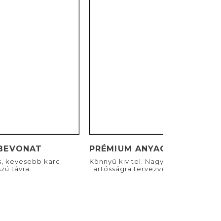
BEVONAT
PRÉMIUM ANYAGOK
s, kevesebb karc.
Könnyű kivitel. Nagyszerű viselet.
zú távra.
Tartósságra tervezve.