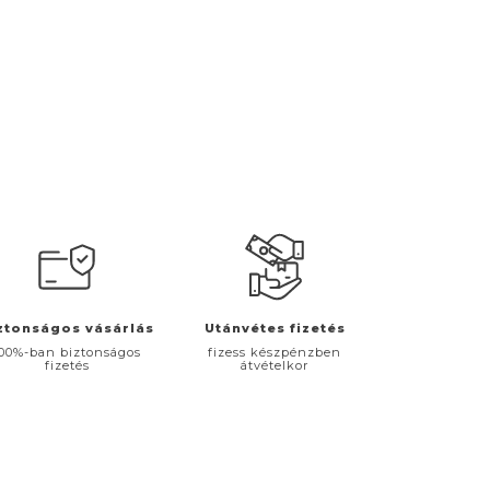
ztonságos vásárlás
Utánvétes fizetés
00%-ban biztonságos
fizess készpénzben
fizetés
átvételkor