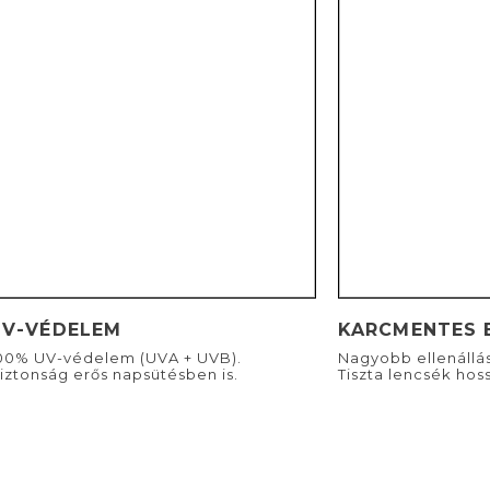
UV-VÉDELEM
KARCMENTES 
00% UV-védelem (UVA + UVB).
Nagyobb ellenállá
iztonság erős napsütésben is.
Tiszta lencsék hoss