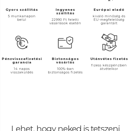
Gyors szállítás
Ingyenes
Európai eladó
szállítás
5 munkanapon
kiváló minőség és
belül
22990 Ft feletti
EU-megfelelőség
vásárlások esetén
garantált
Pénzvisszafizetési
Biztonságos
Utánvétes fizetés
garancia
vásárlás
fizess készpénzben
14 napos
100%-ban
átvételkor
visszaküldés
biztonságos fizetés
Lehet, hogy neked is tetszeni