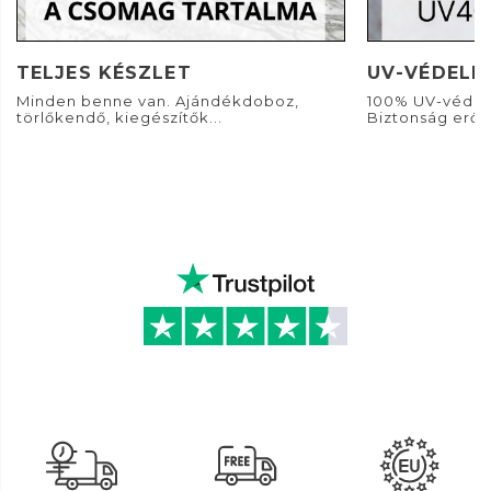
TELJES KÉSZLET
UV-VÉDELE
Minden benne van. Ajándékdoboz,
100% UV-védel
törlőkendő, kiegészítők...
Biztonság erős