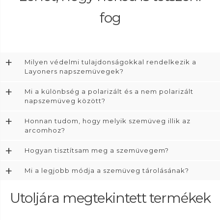
fog
+
Milyen védelmi tulajdonságokkal rendelkezik a
Layoners napszemüvegek?
+
Mi a különbség a polarizált és a nem polarizált
napszemüveg között?
+
Honnan tudom, hogy melyik szemüveg illik az
arcomhoz?
+
Hogyan tisztítsam meg a szemüvegem?
+
Mi a legjobb módja a szemüveg tárolásának?
Utoljára megtekintett termékek