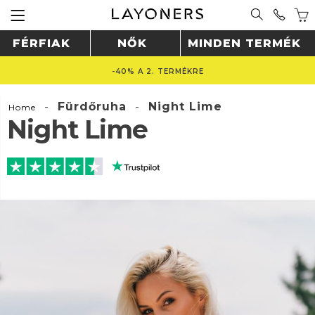
FÉRFIAK
NŐK
MINDEN TERMÉK
-40% A 2. TERMÉKRE
-
Fürdőruha
-
Night Lime
Home
Night Lime