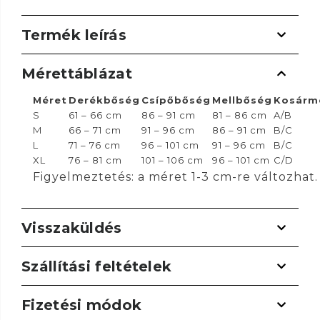
Termék leírás
Mérettáblázat
Méret
Derékbőség
Csípőbőség
Mellbőség
Kosárm
S
61 – 66 cm
86 – 91 cm
81 – 86 cm
A/B
M
66 – 71 cm
91 – 96 cm
86 – 91 cm
B/C
L
71 – 76 cm
96 – 101 cm
91 – 96 cm
B/C
XL
76 – 81 cm
101 – 106 cm
96 – 101 cm
C/D
Figyelmeztetés: a méret 1-3 cm-re változhat.
Visszaküldés
Szállítási feltételek
Fizetési módok