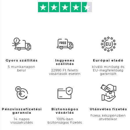
Gyors szállítás
Ingyenes
Európai eladó
szállítás
5 munkanapon
kiváló minőség és
belül
22990 Ft feletti
EU-megfelelőség
vásárlások esetén
garantált
Pénzvisszafizetési
Biztonságos
Utánvétes fizetés
garancia
vásárlás
fizess készpénzben
14 napos
100%-ban
átvételkor
visszaküldés
biztonságos fizetés