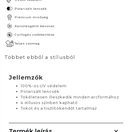
Polarizált lencsék
Prémium minőség
Karcolásgátló bevonat
Csillogás csökkentése
Teljes csomag
Többet ebből a stílusból
Jellemzők
100%-os UV védelem
Polarizált lencsék
Tökéletesen illeszkedik minden arcformához
4 stílusos színben kapható
Tokot és a tisztítókendőt tartalmaz
Termék leírás