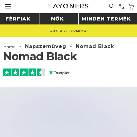
FÉRFIAK
NŐK
MINDEN TERMÉK
-40% A 2. TERMÉKRE
-
Napszemüveg
-
Nomad Black
Home
Nomad Black