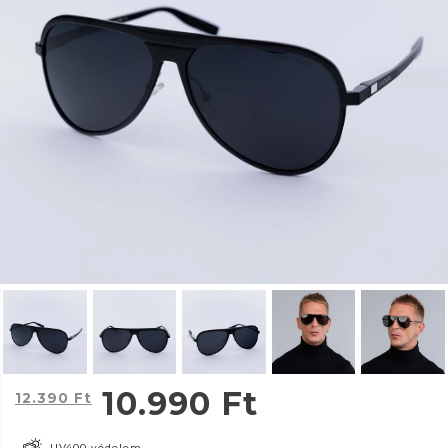
10.990
Ft
12.390
Ft
UV400 védelem