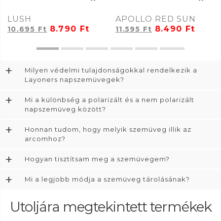
LUSH
APOLLO RED SUN
8.790
Ft
8.490
Ft
10.695
Ft
11.595
Ft
+
Milyen védelmi tulajdonságokkal rendelkezik a
Layoners napszemüvegek?
+
Mi a különbség a polarizált és a nem polarizált
napszemüveg között?
+
Honnan tudom, hogy melyik szemüveg illik az
arcomhoz?
+
Hogyan tisztítsam meg a szemüvegem?
+
Mi a legjobb módja a szemüveg tárolásának?
Utoljára megtekintett termékek