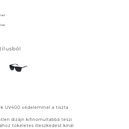
nat
ése
tílusból
sék UV400 védelemmel a tiszta
tlen dizájn kifinomultabbá teszi
hoz tökéletes illeszkedést kínál