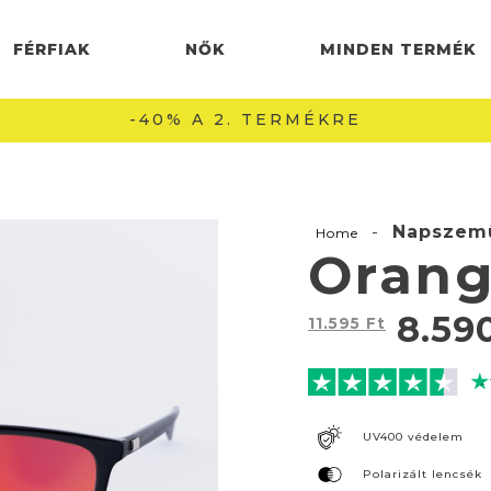
FÉRFIAK
NŐK
MINDEN TERMÉK
INGYENES SZÁLLÍTÁS 22990 FT FELETT 🚚
-
Napszem
Home
Orang
8.59
11.595
Ft
UV400 védelem
Polarizált lencsék