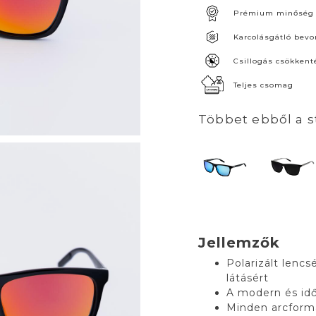
Prémium minőség
Karcolásgátló bevo
Csillogás csökkent
Teljes csomag
Többet ebből a s
Jellemzők
Polarizált lenc
látásért
A modern és idő
Minden arcformá