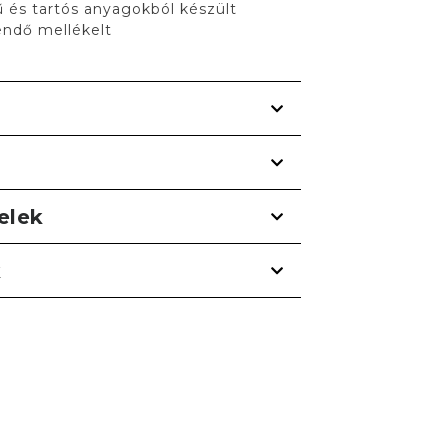
 és tartós anyagokból készült
kendő mellékelt
telek
k