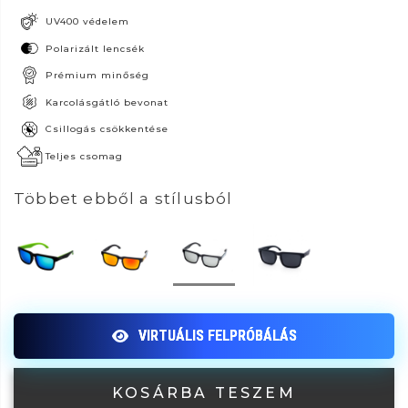
UV400 védelem
Polarizált lencsék
Prémium minőség
Karcolásgátló bevonat
Csillogás csökkentése
Teljes csomag
Többet ebből a stílusból
KOSÁRBA TESZEM