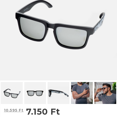
7.150
Ft
10.595
Ft