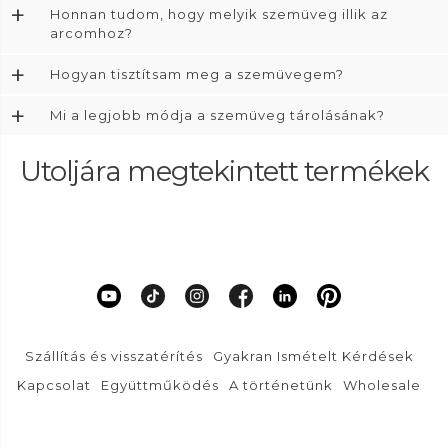
+
Honnan tudom, hogy melyik szemüveg illik az
arcomhoz?
+
Hogyan tisztítsam meg a szemüvegem?
+
Mi a legjobb módja a szemüveg tárolásának?
Utoljára megtekintett termékek
Szállítás és visszatérítés
Gyakran Ismételt Kérdések
Kapcsolat
Együttműködés
A történetünk
Wholesale