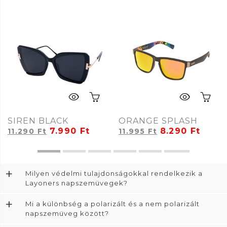
SIREN BLACK
ORANGE SPLASH
7.990
Ft
8.290
Ft
11.290
Ft
11.995
Ft
+
Milyen védelmi tulajdonságokkal rendelkezik a
Layoners napszemüvegek?
+
Mi a különbség a polarizált és a nem polarizált
napszemüveg között?