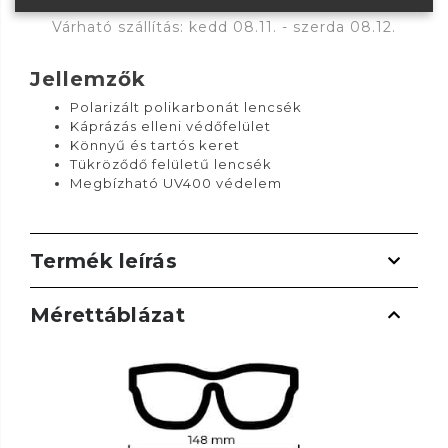
Várható szállítás: kedd 08.11. - szerda 08.12.
Jellemzők
Polarizált polikarbonát lencsék
Káprázás elleni védőfelület
Könnyű és tartós keret
Tükröződő felületű lencsék
Megbízható UV400 védelem
Termék leírás
Mérettáblázat