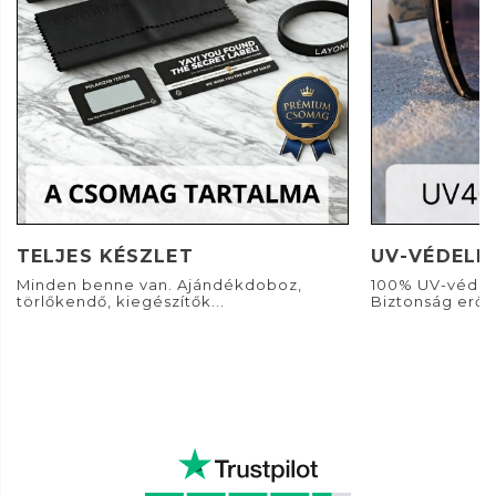
TELJES KÉSZLET
UV-VÉDELE
Minden benne van. Ajándékdoboz,
100% UV-védel
törlőkendő, kiegészítők...
Biztonság erős