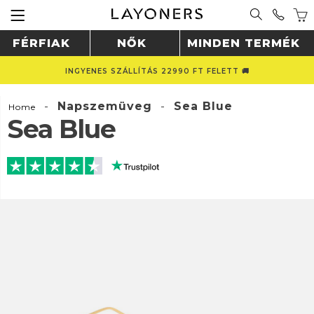
FÉRFIAK
NŐK
MINDEN TERMÉK
INGYENES SZÁLLÍTÁS 22990 FT FELETT 🚚
-
Napszemüveg
-
Sea Blue
Home
Sea Blue