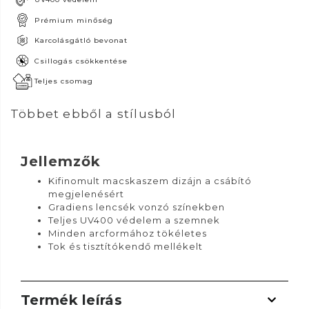
Prémium minőség
Karcolásgátló bevonat
Csillogás csökkentése
Teljes csomag
Többet ebből a stílusból
Jellemzők
Kifinomult macskaszem dizájn a csábító
megjelenésért
Gradiens lencsék vonzó színekben
Teljes UV400 védelem a szemnek
Minden arcformához tökéletes
Tok és tisztítókendő mellékelt
Termék leírás