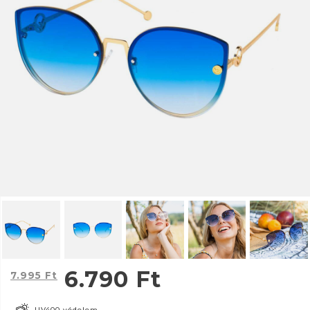
6.790
Ft
7.995
Ft
UV400 védelem