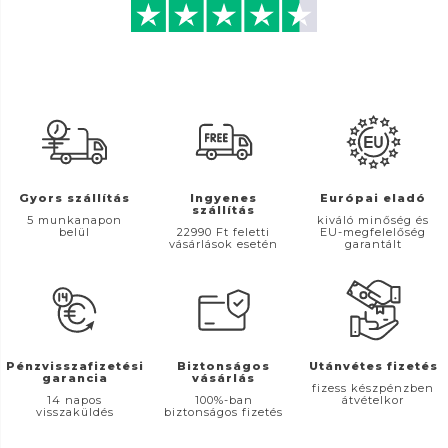
Gyors szállítás
Ingyenes
Európai eladó
szállítás
5 munkanapon
kiváló minőség és
belül
22990 Ft feletti
EU-megfelelőség
vásárlások esetén
garantált
Pénzvisszafizetési
Biztonságos
Utánvétes fizetés
garancia
vásárlás
fizess készpénzben
14 napos
100%-ban
átvételkor
visszaküldés
biztonságos fizetés