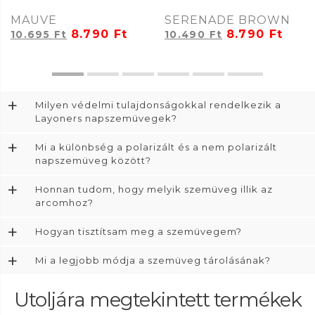
MAUVE
SERENADE BROWN
8.790
Ft
8.790
Ft
10.695
Ft
10.490
Ft
+
Milyen védelmi tulajdonságokkal rendelkezik a
Layoners napszemüvegek?
+
Mi a különbség a polarizált és a nem polarizált
napszemüveg között?
+
Honnan tudom, hogy melyik szemüveg illik az
arcomhoz?
+
Hogyan tisztítsam meg a szemüvegem?
+
Mi a legjobb módja a szemüveg tárolásának?
Utoljára megtekintett termékek