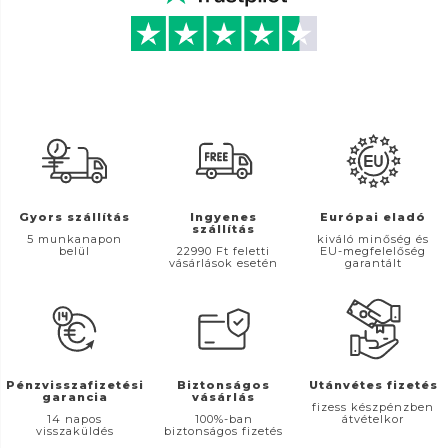
Gyors szállítás
Ingyenes
Európai eladó
szállítás
5 munkanapon
kiváló minőség és
belül
22990 Ft feletti
EU-megfelelőség
vásárlások esetén
garantált
Pénzvisszafizetési
Biztonságos
Utánvétes fizetés
garancia
vásárlás
fizess készpénzben
14 napos
100%-ban
átvételkor
visszaküldés
biztonságos fizetés