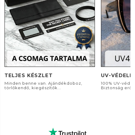
TELJES KÉSZLET
UV-VÉDELE
Minden benne van. Ajándékdoboz,
100% UV-védel
törlőkendő, kiegészítők...
Biztonság erős