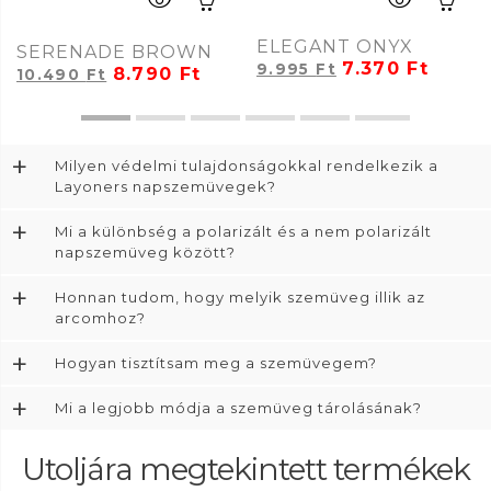
ELEGANT ONYX
SERENADE BROWN
7.370
Ft
9.995
Ft
8.790
Ft
10.490
Ft
+
Milyen védelmi tulajdonságokkal rendelkezik a
Layoners napszemüvegek?
+
Mi a különbség a polarizált és a nem polarizált
napszemüveg között?
+
Honnan tudom, hogy melyik szemüveg illik az
arcomhoz?
+
Hogyan tisztítsam meg a szemüvegem?
+
Mi a legjobb módja a szemüveg tárolásának?
Utoljára megtekintett termékek