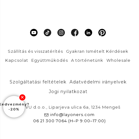
Szállítás és visszatérítés
Gyakran Ismételt Kérdések
Kapcsolat
Együttműködés
A történetünk
Wholesale
Szolgáltatási feltételek
Adatvédelmi irányelvek
Jogi nyilatkozat
Kedvezmény?
DFVU d.o.o., Liparjeva ulica 6a, 1234 Mengeš
-20%
info@layoners.com
06 21 300 7064 (H–P 9:00–17:00)