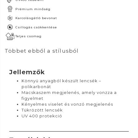
Prémium minőség
Karcolásgátló bevonat
Csillogás csökkentése
Teljes csomag
Többet ebből a stílusból
Jellemzők
Könnyü anyagból készült lencsék –
polikarbonát
Macskaszem megjelenés, amely vonzza a
figyelmet
Kényelmes viselet és vonzó megjelenés
Tükrözött lencsék
UV 400 protekció