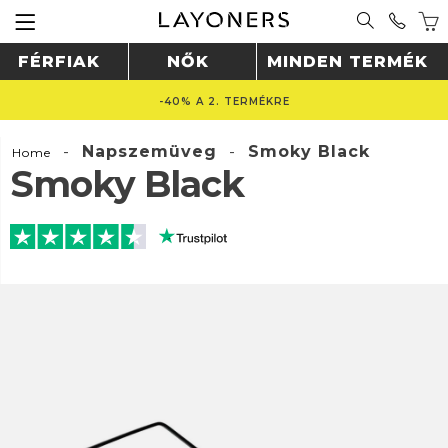
FÉRFIAK
NŐK
MINDEN TERMÉK
-40% A 2. TERMÉKRE
-
Napszemüveg
-
Smoky Black
Home
Smoky Black