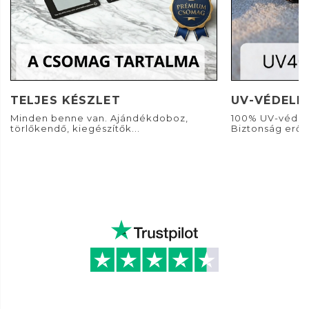
TELJES KÉSZLET
UV-VÉDELE
Minden benne van. Ajándékdoboz,
100% UV-védel
törlőkendő, kiegészítők...
Biztonság erős