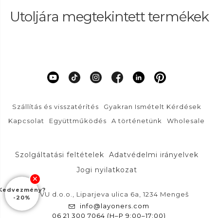
Utoljára megtekintett termékek
Szállítás és visszatérítés
Gyakran Ismételt Kérdések
Kapcsolat
Együttműködés
A történetünk
Wholesale
Szolgáltatási feltételek
Adatvédelmi irányelvek
Jogi nyilatkozat
Kedvezmény?
DFVU d.o.o., Liparjeva ulica 6a, 1234 Mengeš
-20%
info@layoners.com
06 21 300 7064 (H–P 9:00–17:00)