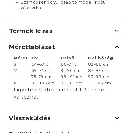
Számos rendkívül csábító modell közül
választhat
Termék leírás
Mérettáblázat
Méret
Öv
Csípő
Mellbőség
S
64–69 cm
86–91 cm
82–88 cm
M
69–74 cm
91–96 cm
87–93 cm
L
75–79 cm
96–101 cm
93–98 cm
XL
101–106 cm
96–101 cm
98–103 cm
Figyelmeztetés: a méret 1-3 cm-re
változhat.
Visszaküldés