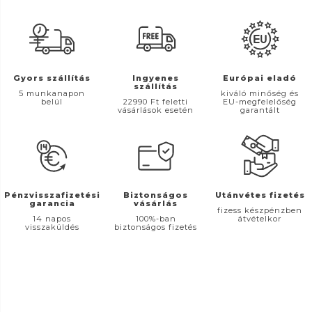
Gyors szállítás
Ingyenes
Európai eladó
szállítás
5 munkanapon
kiváló minőség és
belül
22990 Ft feletti
EU-megfelelőség
vásárlások esetén
garantált
Pénzvisszafizetési
Biztonságos
Utánvétes fizetés
garancia
vásárlás
fizess készpénzben
14 napos
100%-ban
átvételkor
visszaküldés
biztonságos fizetés