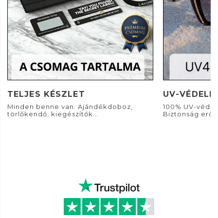
TELJES KÉSZLET
UV-VÉDELE
Minden benne van. Ajándékdoboz,
100% UV-védel
törlőkendő, kiegészítők...
Biztonság erős