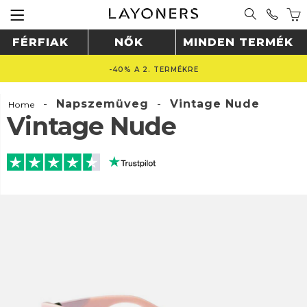
FÉRFIAK
NŐK
MINDEN TERMÉK
-40% A 2. TERMÉKRE
-
Napszemüveg
-
Vintage Nude
Home
Vintage Nude