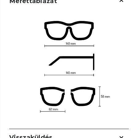
Mérettáblázat
Visszaküldés