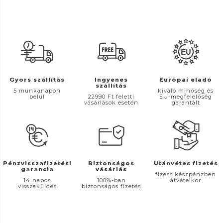
Gyors szállítás
Ingyenes
Európai eladó
szállítás
5 munkanapon
kiváló minőség és
belül
22990 Ft feletti
EU-megfelelőség
vásárlások esetén
garantált
Pénzvisszafizetési
Biztonságos
Utánvétes fizetés
garancia
vásárlás
fizess készpénzben
14 napos
100%-ban
átvételkor
visszaküldés
biztonságos fizetés