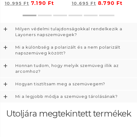
7.190
Ft
8.790
Ft
10.995
Ft
10.695
Ft
+
Milyen védelmi tulajdonságokkal rendelkezik a
Layoners napszemüvegek?
+
Mi a különbség a polarizált és a nem polarizált
napszemüveg között?
+
Honnan tudom, hogy melyik szemüveg illik az
arcomhoz?
+
Hogyan tisztítsam meg a szemüvegem?
+
Mi a legjobb módja a szemüveg tárolásának?
Utoljára megtekintett termékek