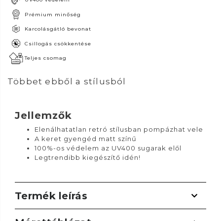
Prémium minőség
Karcolásgátló bevonat
Csillogás csökkentése
Teljes csomag
Többet ebből a stílusból
Jellemzők
Elenálhatatlan retró stílusban pompázhat vele
A keret gyengéd matt színű
100%-os védelem az UV400 sugarak elől
Legtrendibb kiegészítő idén!
Termék leírás