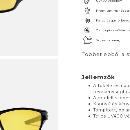
UV400 védelem
Prémium minőség
Karcolásgátló bevo
Csillogás csökkent
Teljes csomag
Többet ebből a s
Jellemzők
A tökéletes na
tevékenységhe
A modell szépen
Könnyű és kénye
Tompított, polar
Teljes UV400 v