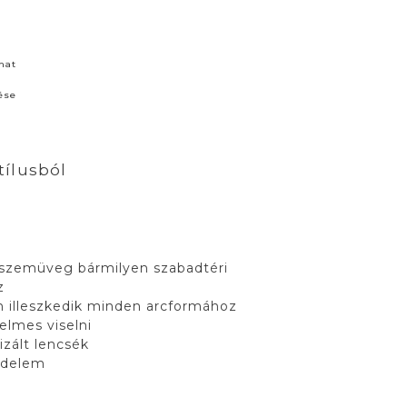
nat
ése
tílusból
pszemüveg bármilyen szabadtéri
z
 illeszkedik minden arcformához
lmes viselni
izált lencsék
édelem