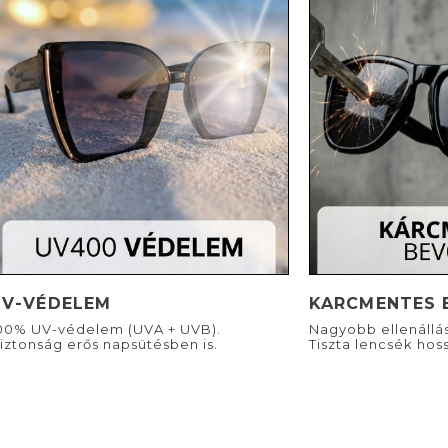
UV-VÉDELEM
KARCMENTES 
00% UV-védelem (UVA + UVB).
Nagyobb ellenállá
iztonság erős napsütésben is.
Tiszta lencsék hoss