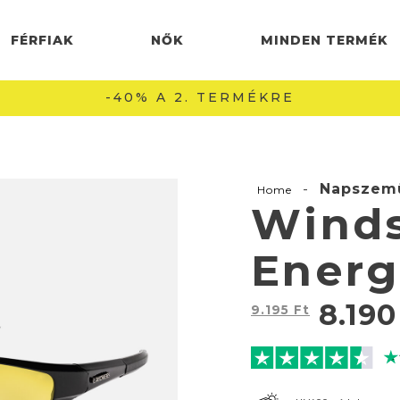
FÉRFIAK
NŐK
MINDEN TERMÉK
-
Napszem
Home
Winds
Energ
8.19
9.195
Ft