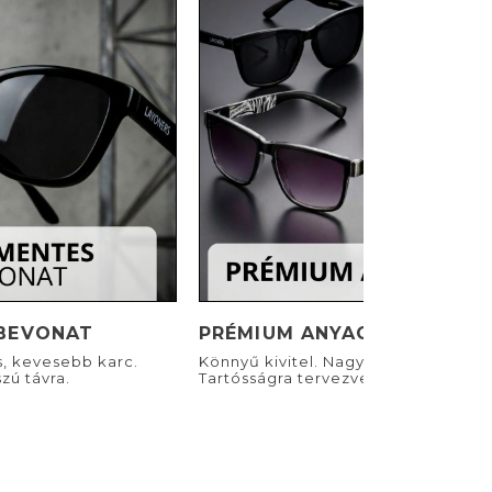
BEVONAT
PRÉMIUM ANYAGOK
s, kevesebb karc.
Könnyű kivitel. Nagyszerű viselet.
zú távra.
Tartósságra tervezve.