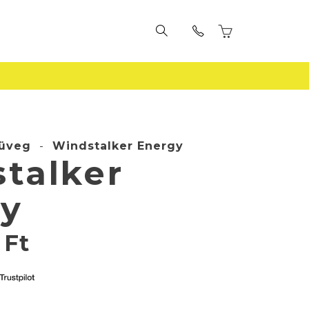
üveg
-
Windstalker Energy
talker
y
0
Ft