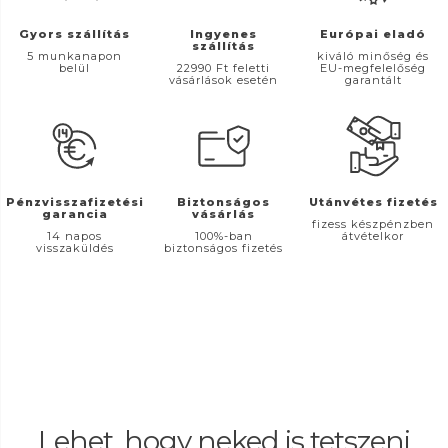
Gyors szállítás
Ingyenes
Európai eladó
szállítás
5 munkanapon
kiváló minőség és
belül
22990 Ft feletti
EU-megfelelőség
vásárlások esetén
garantált
Pénzvisszafizetési
Biztonságos
Utánvétes fizetés
garancia
vásárlás
fizess készpénzben
14 napos
100%-ban
átvételkor
visszaküldés
biztonságos fizetés
Lehet, hogy neked is tetszeni