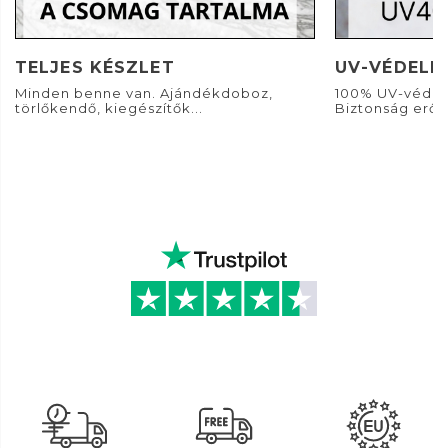
TELJES KÉSZLET
UV-VÉDELE
Minden benne van. Ajándékdoboz,
100% UV-védel
törlőkendő, kiegészítők...
Biztonság erős