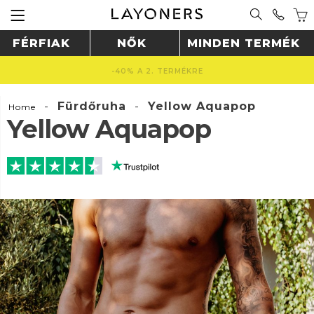
FÉRFIAK
NŐK
MINDEN TERMÉK
INGYENES SZÁLLÍTÁS 22990 FT FELETT 🚚
-
Fürdőruha
-
Yellow Aquapop
Home
Yellow Aquapop