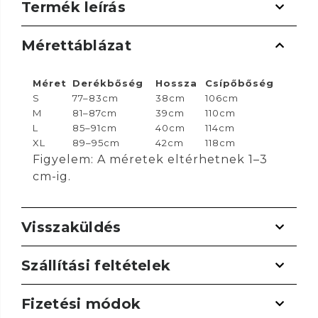
Termék leírás
Mérettáblázat
Méret
Derékbőség
Hossza
Csípőbőség
S
77–83cm
38cm
106cm
M
81–87cm
39cm
110cm
L
85–91cm
40cm
114cm
XL
89–95cm
42cm
118cm
Figyelem: A méretek eltérhetnek 1–3
cm-ig.
Visszaküldés
Szállítási feltételek
Fizetési módok