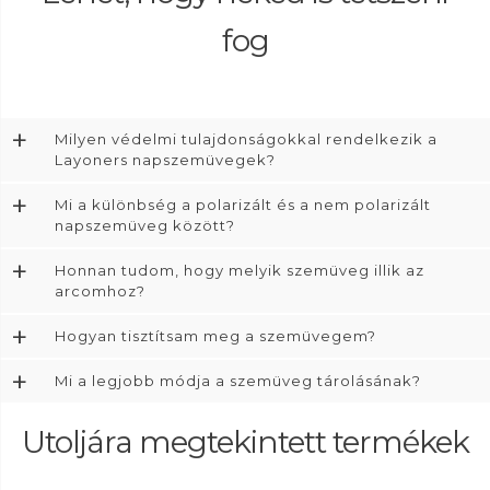
fog
+
Milyen védelmi tulajdonságokkal rendelkezik a
Layoners napszemüvegek?
+
Mi a különbség a polarizált és a nem polarizált
napszemüveg között?
+
Honnan tudom, hogy melyik szemüveg illik az
arcomhoz?
+
Hogyan tisztítsam meg a szemüvegem?
+
Mi a legjobb módja a szemüveg tárolásának?
Utoljára megtekintett termékek