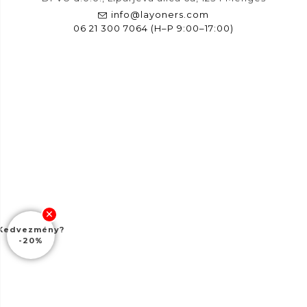
info@layoners.com
06 21 300 7064 (H–P 9:00–17:00)
Kedvezmény?
-20%