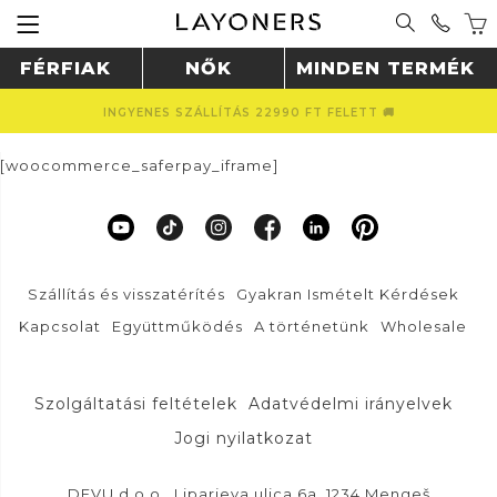
FÉRFIAK
NŐK
MINDEN TERMÉK
INGYENES SZÁLLÍTÁS 22990 FT FELETT 🚚
[woocommerce_saferpay_iframe]
Szállítás és visszatérítés
Gyakran Ismételt Kérdések
Kapcsolat
Együttműködés
A történetünk
Wholesale
Szolgáltatási feltételek
Adatvédelmi irányelvek
Jogi nyilatkozat
DFVU d.o.o., Liparjeva ulica 6a, 1234 Mengeš