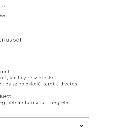
nat
ése
tílusból
mmel
et, kristály részletekkel
ék és színblokkoló keret a divatos
iluett
legtöbb arcformához megfelel