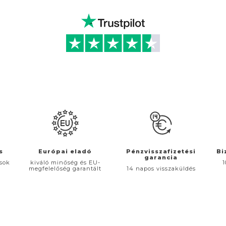
s
Európai eladó
Pénzvisszafizetési
Bi
garancia
ások
kiváló minőség és EU-
1
megfelelőség garantált
14 napos visszaküldés