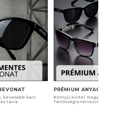
BEVONAT
PRÉMIUM ANYAGOK
s, kevesebb karc.
Könnyű kivitel. Nagyszerű viselet.
zú távra.
Tartósságra tervezve.