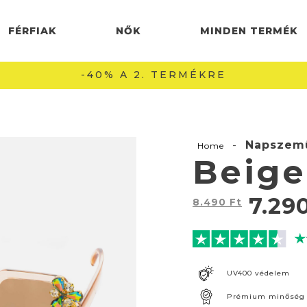
FÉRFIAK
NŐK
MINDEN TERMÉK
INGYENES SZÁLLÍTÁS 22990 FT FELETT 🚚
-
Napszem
Home
Beige
7.29
8.490
Ft
UV400 védelem
Prémium minőség