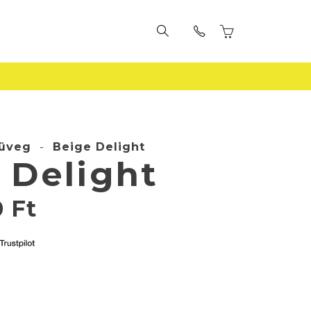
üveg
-
Beige Delight
 Delight
0
Ft