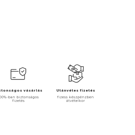
ztonságos vásárlás
Utánvétes fizetés
00%-ban biztonságos
fizess készpénzben
fizetés
átvételkor