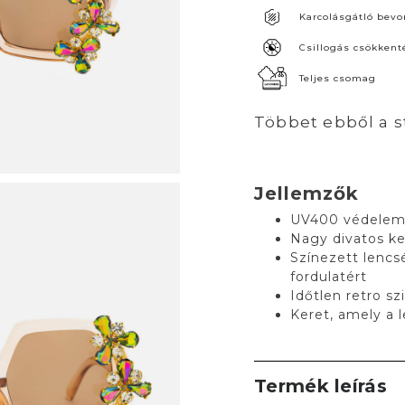
Karcolásgátló bevo
Csillogás csökkent
Teljes csomag
Többet ebből a s
Jellemzők
UV400 védele
Nagy divatos ker
Színezett lencs
fordulatért
Időtlen retro sz
Keret, amely a 
Termék leírás