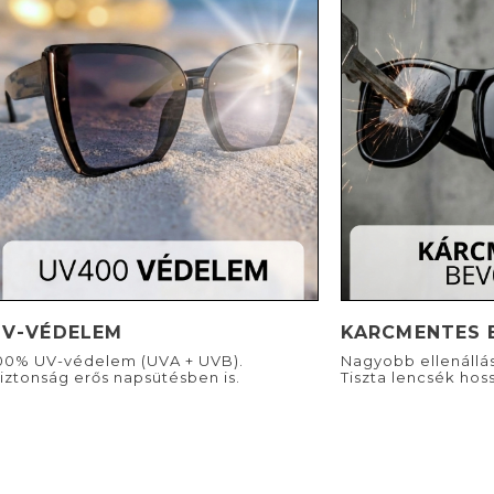
UV-VÉDELEM
KARCMENTES 
00% UV-védelem (UVA + UVB).
Nagyobb ellenállá
iztonság erős napsütésben is.
Tiszta lencsék hoss