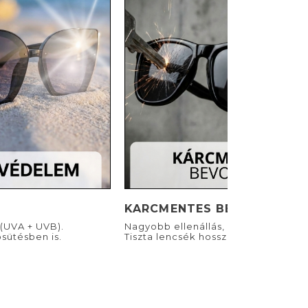
KARCMENTES BEVONAT
(UVA + UVB).
Nagyobb ellenállás, kevesebb karc.
sütésben is.
Tiszta lencsék hosszú távra.