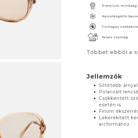
Prémium minőség
Karcolásgátló bevo
Csillogás csökkent
Teljes csomag
Többet ebből a s
Jellemzők
Sötétebb árnyal
Polarizált len
Csökkentett szí
esetén is
Finom ékszerrés
Lekerekített ke
arcformához