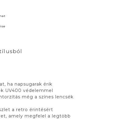
nat
ése
tílusból
at, ha napsugarak érik
csék UV400 védelemmel
ntorzítás még a színes lencsék
zlet a retro érintésért
ret, amely megfelel a legtöbb