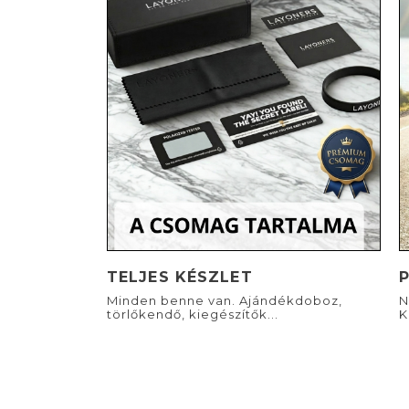
TELJES KÉSZLET
Minden benne van. Ajándékdoboz,
N
törlőkendő, kiegészítők...
K