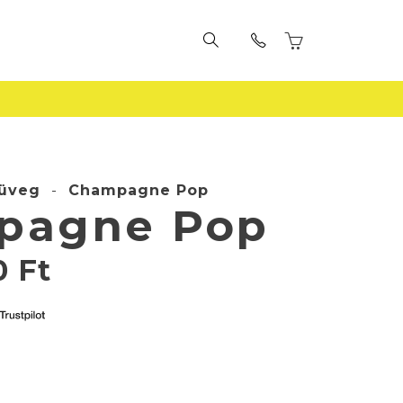
üveg
-
Champagne Pop
pagne Pop
0
Ft