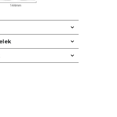
telek
k