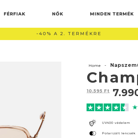
FÉRFIAK
NŐK
MINDEN TERMÉK
INGYENES SZÁLLÍTÁS 22990 FT FELETT 🚚
-
Napszem
Home
Cham
7.99
10.595
Ft
UV400 védelem
Polarizált lencsék