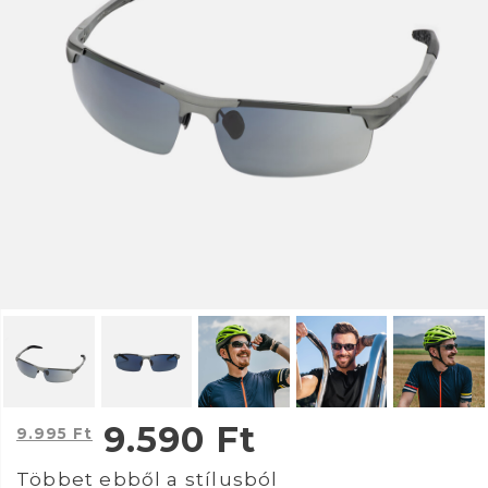
9.590
Ft
9.995
Ft
Többet ebből a stílusból