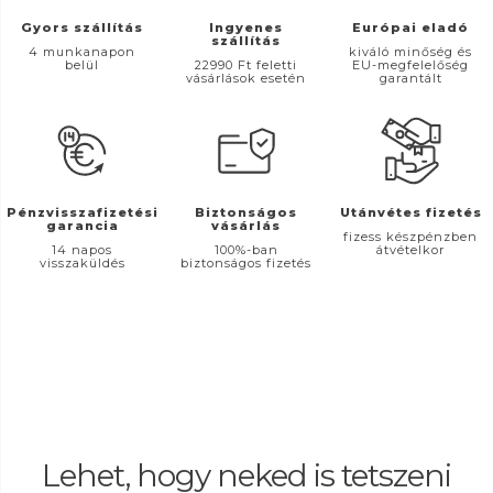
Gyors szállítás
Ingyenes
Európai eladó
szállítás
4 munkanapon
kiváló minőség és
belül
22990 Ft feletti
EU-megfelelőség
vásárlások esetén
garantált
Pénzvisszafizetési
Biztonságos
Utánvétes fizetés
garancia
vásárlás
fizess készpénzben
14 napos
100%-ban
átvételkor
visszaküldés
biztonságos fizetés
Lehet, hogy neked is tetszeni