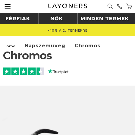
FÉRFIAK
NŐK
MINDEN TERMÉK
-40% A 2. TERMÉKRE
-
Napszemüveg
-
Chromos
Home
Chromos