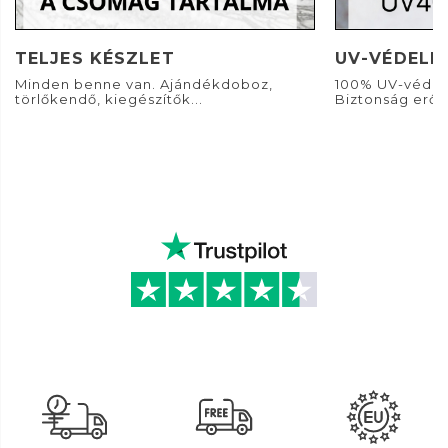
TELJES KÉSZLET
UV-VÉDELE
Minden benne van. Ajándékdoboz,
100% UV-védel
törlőkendő, kiegészítők...
Biztonság erős