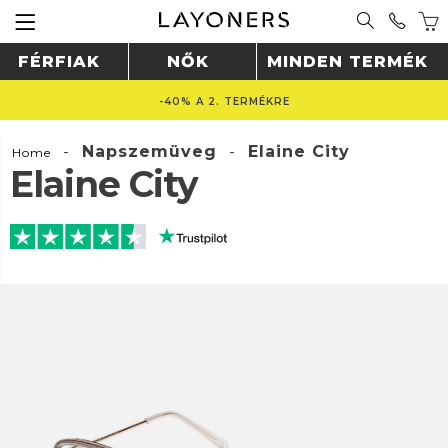
FÉRFIAK
NŐK
MINDEN TERMÉK
-40% A 2. TERMÉKRE
-
Napszemüveg
-
Elaine City
Home
Elaine City