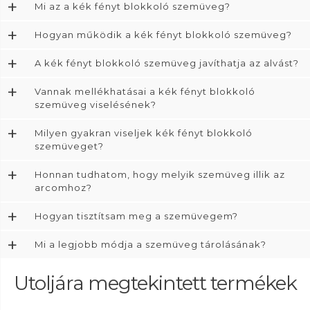
+
Mi az a kék fényt blokkoló szemüveg?
+
Hogyan működik a kék fényt blokkoló szemüveg?
+
A kék fényt blokkoló szemüveg javíthatja az alvást?
+
Vannak mellékhatásai a kék fényt blokkoló
szemüveg viselésének?
+
Milyen gyakran viseljek kék fényt blokkoló
szemüveget?
+
Honnan tudhatom, hogy melyik szemüveg illik az
arcomhoz?
+
Hogyan tisztítsam meg a szemüvegem?
+
Mi a legjobb módja a szemüveg tárolásának?
Utoljára megtekintett termékek