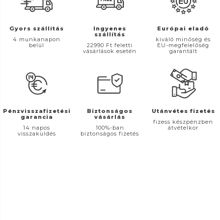
Gyors szállítás
Ingyenes
Európai eladó
szállítás
4 munkanapon
kiváló minőség és
belül
22990 Ft feletti
EU-megfelelőség
vásárlások esetén
garantált
Pénzvisszafizetési
Biztonságos
Utánvétes fizetés
garancia
vásárlás
fizess készpénzben
14 napos
100%-ban
átvételkor
visszaküldés
biztonságos fizetés