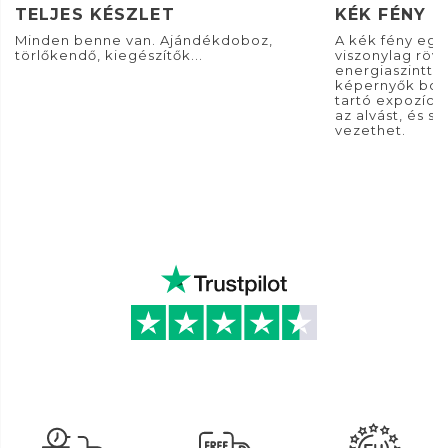
TELJES KÉSZLET
KÉK FÉNY
Minden benne van. Ajándékdoboz,
A kék fény egyf
törlőkendő, kiegészítők...
viszonylag röv
energiaszinttel.
képernyők bocs
tartó expozíci
az alvást, és 
vezethet.