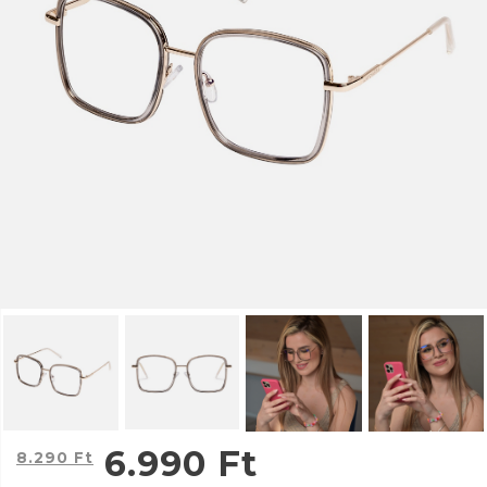
6.990
Ft
8.290
Ft