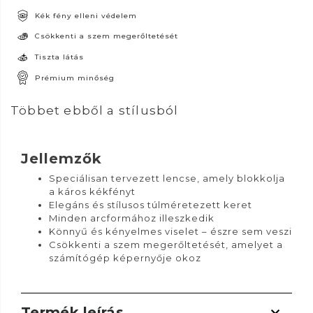
Kék fény elleni védelem
Csökkenti a szem megerőltetését
Tiszta látás
Prémium minőség
Többet ebből a stílusból
Jellemzők
Speciálisan tervezett lencse, amely blokkolja
a káros kékfényt
Elegáns és stílusos túlméretezett keret
Minden arcformához illeszkedik
Könnyű és kényelmes viselet – észre sem veszi
Csökkenti a szem megerőltetését, amelyet a
számítógép képernyője okoz
Termék leírás